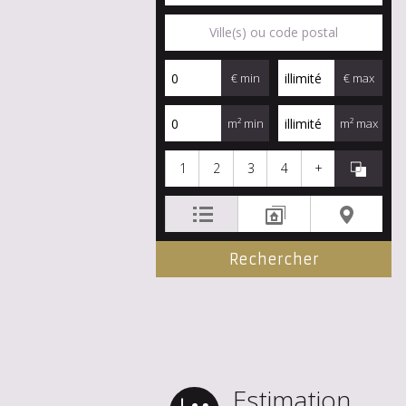
€ min
€ max
m² min
m² max
1
2
3
4
+
Estimation