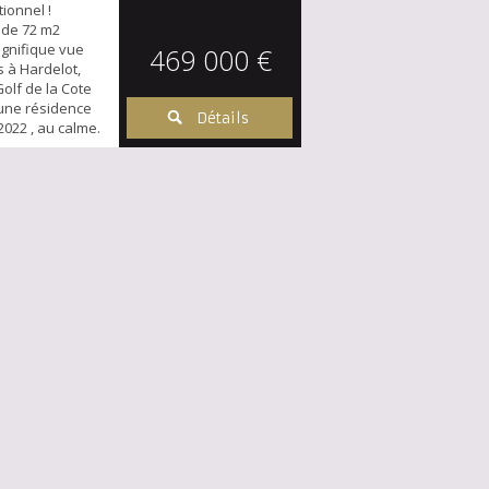
tionnel !
 de 72 m2
agnifique vue
469 000 €
s à Hardelot,
olf de la Cote
 une résidence
Détails
2022 , au calme.
r sa luminosité
baies vitrées
rasse de 33 m2
ué au dernier
ez un ha...