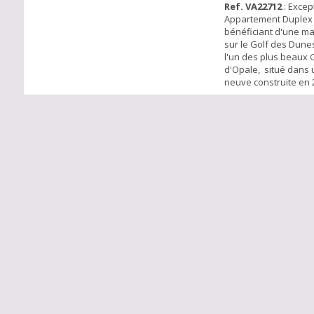
Ref. VA22712
: Excep
Appartement Duplex
bénéficiant d'une m
sur le Golf des Dune
l'un des plus beaux G
d'Opale, situé dans
neuve construite en 
Vous serez séduit pa
grâce à ses grandes 
donnant sur une ter
exposée Sud/Est. Sit
étage, vous découvrir