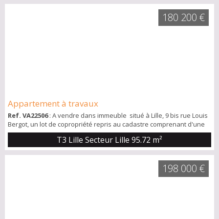
séparée donne directement accès à une salle de bain avec
180 200 €
baignoire avec un e...
Appartement à travaux
Ref. VA22506
: A vendre dans immeuble situé à Lille, 9 bis rue Louis
Bergot, un lot de copropriété repris au cadastre comprenant d'une
part au rez-de-chaussée, un appartement de 74,87 m2 à rénover
T3 Lille Secteur Lille
95.72 m²
complétemennt et au 1er étage un studio de 20,85 m2 comprenant
actuellement une entrée, un séjour avec cuisine, des WC, une salle
de douche et une petite terrasse d'environ 6 m2. Possibilité de cr...
198 000 €