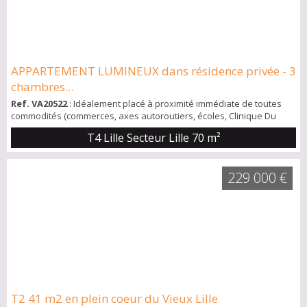
APPARTEMENT LUMINEUX dans résidence privée - 3
chambres...
Ref. VA20522
: Idéalement placé à proximité immédiate de toutes
commodités (commerces, axes autoroutiers, écoles, Clinique Du
Bois, … ), dans une rue prisée et à 4 min à pied du métro Bois
T4 Lille Secteur Lille
70 m²
Blancs, ce bel appartement lumineux (traversant) au 3éme étage
d'une résidence privée sécurisée comprend: Une entrée donnant
sur le salon-séjour , une grande cuisine équipée avec cellier, trois
229 000 €
chambres parquet...
T2 41 m2 en plein coeur du Vieux Lille