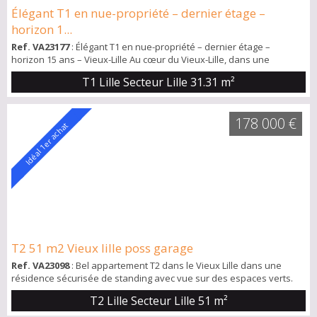
Élégant T1 en nue-propriété – dernier étage –
horizon 1...
Ref. VA23177
: Élégant T1 en nue-propriété – dernier étage –
horizon 15 ans – Vieux-Lille Au cœur du Vieux-Lille, dans une
résidence contemporaine élégante à l’architecture soignée,
T1 Lille Secteur Lille
31.31 m²
découvrez ce T1 en nue-propriété (durée 15 ans), offrant un
investissement patrimonial rare dans l’un des quartiers les plus
recherchés de la métropole. Situé au 5ᵉ et dernier étage, le
178 000 €
programme se distingue par ses pres...
Idéal 1er achat
T2 51 m2 Vieux lille poss garage
Ref. VA23098
: Bel appartement T2 dans le Vieux Lille dans une
résidence sécurisée de standing avec vue sur des espaces verts.
De très beaux volumes avec une entrée qui introduit une pièce de
T2 Lille Secteur Lille
51 m²
vie de 27 m2 incluant une jolie cuisine équipée, un coin repas pour 4
et de grandes ouvertures vitrées sur les jardins. La chambre