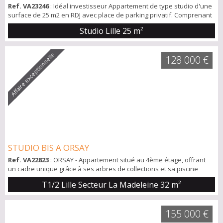
Ref. VA23246
: Idéal investisseur Appartement de type studio d'une
surface de 25 m2 en RDJ avec place de parking privatif. Comprenant
: Cuisine ouverte sur pièce principale SDD avec WC Entrée avec
Studio Lille
25 m²
rangement Grande fenêtre amenant beaucoup de luminosité Accès
parking sécurisé par rue parallèle. Rafraichissement à prévoir.
Affaire exceptionnelle
128 000 €
STUDIO BIS A ORSAY
Ref. VA22823
: ORSAY - Appartement situé au 4ème étage, offrant
un cadre unique grâce à ses arbres de collections et sa piscine
chauffée. Charmant appartement type1 bis de 32m2 au 4ème étage
T1/2 Lille Secteur La Madeleine
32 m²
avec ascenseur Il offre un hall avec placards, une pièce de vie
lumineuse avec cuisine ouverte équipée, une chambre avec
placards et une salle de douche avec WC et branchements machine
155 000 €
à laver. Eléments d’équipeme...