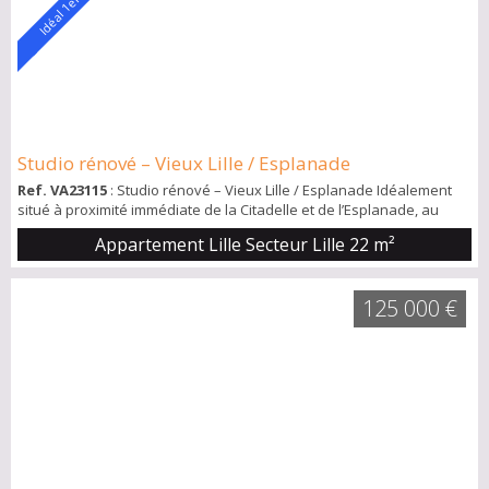
Idéal 1er achat
Studio rénové – Vieux Lille / Esplanade
Ref. VA23115
: Studio rénové – Vieux Lille / Esplanade Idéalement
situé à proximité immédiate de la Citadelle et de l’Esplanade, au
cœur du Vieux Lille, ce charmant studio de 22,16 m² se trouve au 1er
Appartement Lille Secteur Lille
22 m²
étage d’une copropriété sécurisée comprenant 16 lots d’habitation.
L’appartement, en excellent état, a été récemment rénové. Il se
compose d’une entrée, d’une salle de douche avec WC, ainsi que
125 000 €
d’un agr...