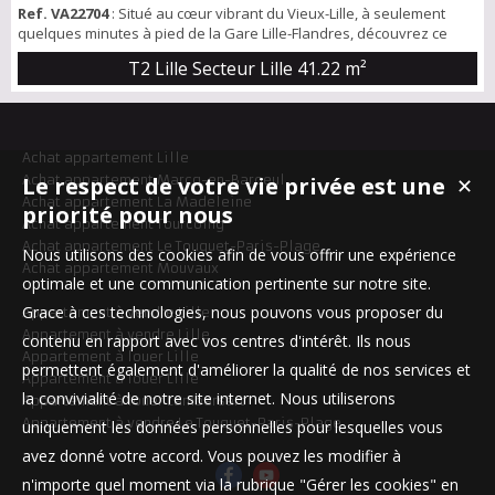
Ref. VA22704
: Situé au cœur vibrant du Vieux-Lille, à seulement
quelques minutes à pied de la Gare Lille-Flandres, découvrez ce
charmant T2 de 41 m². Le logement comprend un séjour accueillant,
T2 Lille Secteur Lille
41.22 m²
une kitchenette fonctionnelle, une chambre indépendante et une
salle de bain avec WC séparés. De grandes fenêtres baignent
l’appartement de lumière naturelle et offrent une vue dégagée sur
les toits du centre h...
Achat appartement Lille
Achat appartement Marcq-en-Baroeul
Le respect de votre vie privée est une
✕
Achat appartement La Madeleine
priorité pour nous
Achat appartement Tourcoing
Achat appartement Le Touquet-Paris-Plage
Nous utilisons des cookies afin de vous offrir une expérience
Achat appartement Mouvaux
optimale et une communication pertinente sur notre site.
Grace à ces technologies, nous pouvons vous proposer du
Appartement à vendre Lille
Appartement à vendre Lille
contenu en rapport avec vos centres d'intérêt. Ils nous
Appartement à louer Lille
permettent également d'améliorer la qualité de nos services et
Appartement à louer Lille
la convivialité de notre site internet. Nous utiliserons
Appartement à louer Lambersart
Appartement à vendre Le Touquet-Paris-Plage
uniquement les données personnelles pour lesquelles vous
avez donné votre accord. Vous pouvez les modifier à
n'importe quel moment via la rubrique "Gérer les cookies" en