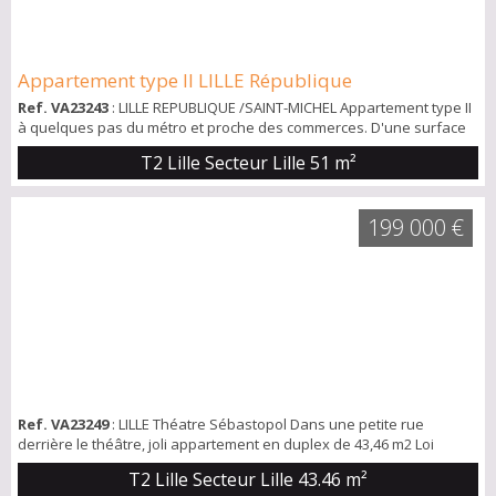
Appartement type II LILLE République
Ref. VA23243
: LILLE REPUBLIQUE /SAINT-MICHEL Appartement type II
à quelques pas du métro et proche des commerces. D'une surface
de 51 m², il est situé au calme à l'arrière d'un bâtiment des années
T2 Lille Secteur Lille
51 m²
1950. L'appartement dispose d'une entrée, agréable séjour avec
cuisine ouverte équipée, placard de rangement, chambre
spacieuse de 21 m2, salle de bains avec baignoire et wc. Le bien
199 000 €
dispose de fenêtres neu...
Ref. VA23249
: LILLE Théatre Sébastopol Dans une petite rue
derrière le théâtre, joli appartement en duplex de 43,46 m2 Loi
Carrez, 57 m2 au sol. Beau salon séjour au premier niveau avec
T2 Lille Secteur Lille
43.46 m²
cuisine séparée équipée, wc. Chambre et salle de bains à l'étage.