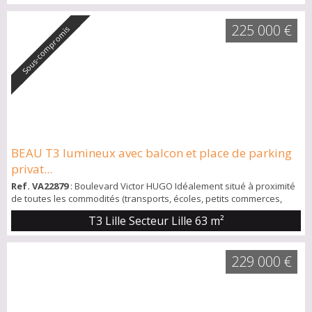
Le bien est vendu avec une cave. Taxe foncière 753 € A cinq
minutes à pied du métro et proche des commerces. Idéal première
225 000 €
acquisition. Coup de coeur.
Sous-compromis
BEAU T3 lumineux avec balcon et place de parking
privat...
Ref. VA22879
: Boulevard Victor HUGO Idéalement situé à proximité
de toutes les commodités (transports, écoles, petits commerces,
restaurants, …) et situé dans une belle résidence récente, calme et
T3 Lille Secteur Lille
63 m²
entièrement sécurisée, ce bel appartement est composé d'une
entrée distribuant une belle pièce de vie avec cuisine équipée, 2
chambres, une salle de bain et un WC indépendant. *** BALCON 5
229 000 €
m² *** Place de pa...