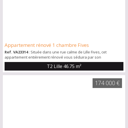
Appartement rénové 1 chambre Fives
Ref. VA23314
: Située dans une rue calme de Lille Fives, cet
appartement entièrement rénové vous séduira par son
emplacement, sa luminosité et son charme. Proche des commerces,
T2 Lille
46.75 m²
des axes et du métro (700m) Il se compose d'une pièce de vie
donnant sur petit jardin , une cuisine neuve, une chambre, une
salle de douche et un WC indépendant. Contactez nous pour une
174 000 €
visite!