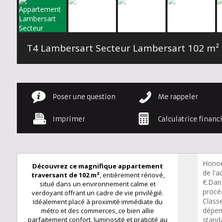
T4 Lambersart Secteur Lambersart
102 m²
Poser une question
Me rappeler
Imprimer
Calculatrice financ
Honor
Découvrez ce magnifique appartement
de l'a
traversant de 102 m²
, entièrement rénové,
€.Dan
situé dans un environnement calme et
procéd
verdoyant offrant un cadre de vie privilégié.
Class
Idéalement placé à proximité immédiate du
dépen
métro et des commerces, ce bien allie
parfaitement confort, luminosité et praticité au
standa