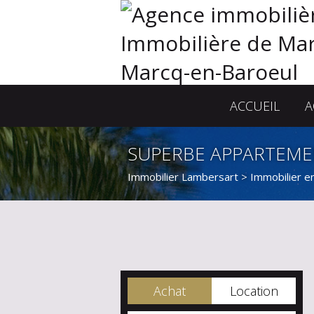
ACCUEIL
A
SUPERBE APPARTEME
Immobilier Lambersart
>
Immobilier e
Achat
Location