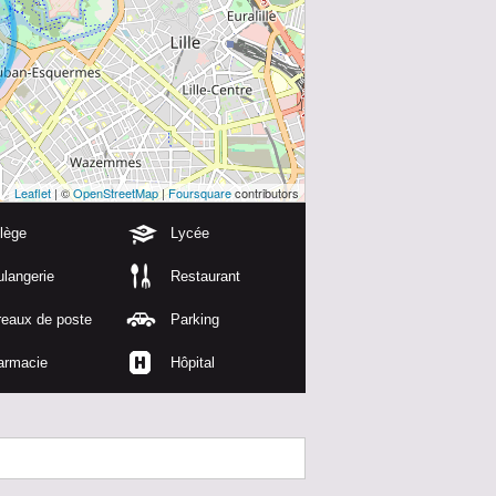
Leaflet
| ©
OpenStreetMap
|
Foursquare
contributors
lège
Lycée
langerie
Restaurant
reaux de poste
Parking
armacie
Hôpital