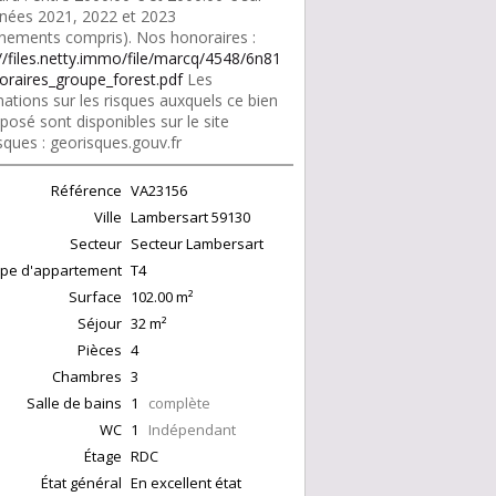
nnées 2021, 2022 et 2023
nements compris). Nos honoraires :
://files.netty.immo/file/marcq/4548/6n81
oraires_groupe_forest.pdf
Les
ations sur les risques auxquels ce bien
posé sont disponibles sur le site
sques : georisques.gouv.fr
Référence
VA23156
Ville
Lambersart
59130
Secteur
Secteur Lambersart
pe d'appartement
T4
Surface
102.00
m²
Séjour
32
m²
Pièces
4
Chambres
3
Salle de bains
1
complète
WC
1
Indépendant
Étage
RDC
État général
En excellent état