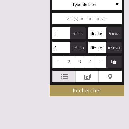
Type de bien
€ min
€ max
m² min
m² max
1
2
3
4
+