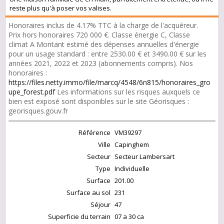
reste plus qu'à poser vos valises.
Honoraires inclus de 4.17% TTC à la charge de l'acquéreur.
Prix hors honoraires 720 000 €. Classe énergie C, Classe
climat A Montant estimé des dépenses annuelles d'énergie
pour un usage standard : entre 2530.00 € et 3490.00 € sur les
années 2021, 2022 et 2023 (abonnements compris). Nos
honoraires :
https://files.netty.immo/file/marcq/4548/6n815/honoraires_gro
upe_forest.pdf
Les informations sur les risques auxquels ce
bien est exposé sont disponibles sur le site Géorisques :
georisques.gouv.fr
Référence
VM39297
Ville
Capinghem
Secteur
Secteur Lambersart
Type
Individuelle
Surface
201.00
Surface au sol
231
Séjour
47
Superficie du terrain
07 a 30 ca