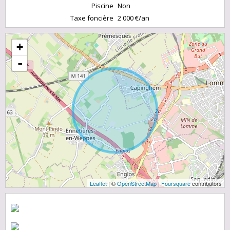
Piscine
Non
Taxe foncière
2 000 €/an
+
-
Leaflet
| ©
OpenStreetMap
|
Foursquare
contributors