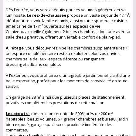
Dès l'entrée, vous serez séduits par ses volumes généreux et sa
luminosité.
Le rez-de-chaussée
propose un vaste séjour de 47 m²,
idéal pour recevoir famille et amis, ainsi qu'une spacieuse cuisine
américaine de 17 m² ouverte sur les espaces de vie.
Ce niveau accueille également 2 belles chambres, dont une avec sa
salle d'eau privative, offrant un véritable confort de plain-pied.
À l'étage
, vous découvrirez 4 belles chambres supplémentaires +
un espace complémentaire reste à exploiter selon vos envies :
chambre salle de jeux, espace détente ou rangement.
dressing et sdbains complète.
À l'extérieur, vous profiterez d'un agréable jardin bénéficiant d'une
belle exposition, parfait pour les moments de convivialité en toute
saison.
Un garage de 38 m² ainsi que plusieurs places de stationnement
privatives complètent les prestations de cette maison.
Les atouts :
construction récente de 2005, près de 200 m²
habitables, beaux volumes, 6 + grenier chambres et bureau, jardin
bien exposé, garage spacieux et proximité immédiate des
commerces.
Une maison familiale clé en main, parfaitement entretenue, où il ne