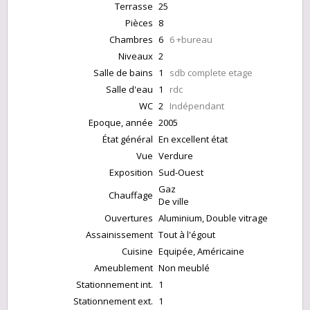
Terrasse
25
Pièces
8
Chambres
6
6 +bureau
Niveaux
2
Salle de bains
1
sdb complete etage
Salle d'eau
1
rdc
WC
2
Indépendant
Epoque, année
2005
État général
En excellent état
Vue
Verdure
Exposition
Sud-Ouest
Gaz
Chauffage
De ville
Ouvertures
Aluminium, Double vitrage
Assainissement
Tout à l'égout
Cuisine
Equipée, Américaine
Ameublement
Non meublé
Stationnement int.
1
Stationnement ext.
1