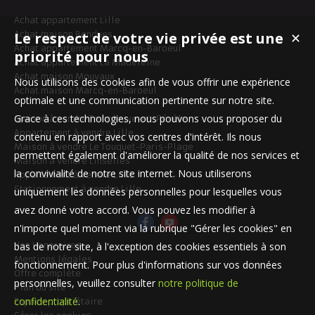
Achat appartement Lille
Le respect de votre vie privée est une
Achat maison Bondues
✕
Achat appartement Marcq-en-Baroeul
priorité pour nous
Achat appartement La Madeleine
Achat maison Mouvaux
Nous utilisons des cookies afin de vous offrir une expérience
Achat maison Marcq-en-Baroeul
optimale et une communication pertinente sur notre site.
Grace à ces technologies, nous pouvons vous proposer du
Maison à vendre Templeuve-en-Pévèle
Appartement à vendre Lille
contenu en rapport avec vos centres d'intérêt. Ils nous
Maison à vendre Le Touquet-Paris-Plage
permettent également d'améliorer la qualité de nos services et
Maison à vendre Linselles
la convivialité de notre site internet. Nous utiliserons
Appartement à vendre Lille
Stationnement à vendre Lille
uniquement les données personnelles pour lesquelles vous
avez donné votre accord. Vous pouvez les modifier à
n'importe quel moment via la rubrique "Gérer les cookies" en
bas de notre site, à l'exception des cookies essentiels à son
Nos Honoraires
Mentions légales
fonctionnement. Pour plus d'informations sur vos données
Offre complète
personnelles, veuillez consulter
notre politique de
Plan du site
confidentialité
.
Espace propriétaire