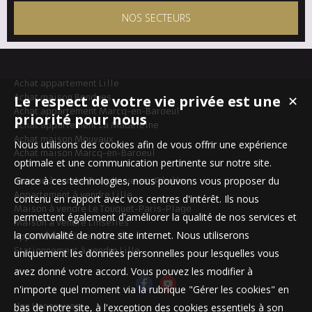
NOS SECTEURS
Achat appartement Lille
Achat maison Bondues
Le respect de votre vie privée est une
✕
Achat appartement Marcq-en-Baroeul
priorité pour nous
Achat appartement La Madeleine
Achat maison Mouvaux
Nous utilisons des cookies afin de vous offrir une expérience
Achat maison Marcq-en-Baroeul
optimale et une communication pertinente sur notre site.
Grace à ces technologies, nous pouvons vous proposer du
Maison à vendre Templeuve-en-Pévèle
Appartement à vendre Lille
contenu en rapport avec vos centres d'intérêt. Ils nous
Maison à vendre Le Touquet-Paris-Plage
permettent également d'améliorer la qualité de nos services et
Maison à vendre Linselles
la convivialité de notre site internet. Nous utiliserons
Appartement à vendre Lille
Stationnement à vendre Lille
uniquement les données personnelles pour lesquelles vous
avez donné votre accord. Vous pouvez les modifier à
n'importe quel moment via la rubrique "Gérer les cookies" en
Nos Honoraires
bas de notre site, à l'exception des cookies essentiels à son