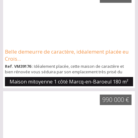
Belle demeurre de caractère, idéalement placée eu
Crois...
Ref. VM39176
: Idéalement placée, cette maison de caractère et
bien rénovée vous séduira par son emplacement très prisé du
croisé Magnifique pièce de vie ouverte avec coin repas, coin cosy
Maison mitoyenne 1 côté Marcq-en-Baroeul
180 m²
avec insert et cuisine, de nombreux rangements astucieux et sur
mesure vous surprendront, aucune place perdue A l'étage vous
trouverez 3 chambres dont 1 pouvant se séparée en 2, une belle
990 000 €
salle de bains complète, et ...