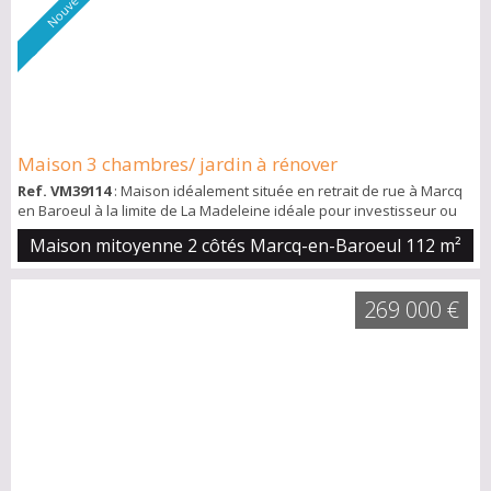
Nouveauté
Maison 3 chambres/ jardin à rénover
Ref. VM39114
: Maison idéalement située en retrait de rue à Marcq
en Baroeul à la limite de La Madeleine idéale pour investisseur ou
acquéreur souhaitant s'approprier totalement un espace à fort
Maison mitoyenne 2 côtés Marcq-en-Baroeul
112 m²
potentiel. C'est au bout d'une allée que se trouve cette charmante
maison disposant d'un séjour de 30 m2 doté d'une véranda sur un
charmant jardin de 69 m2. Une cuisine ouverte de 18 m2 , une salle
269 000 €
de ba...