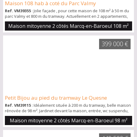
Maison 108 hab à coté du Parc Valmy
Ref. VM39355
: Jolie façade , pour cette maison de 108 m² à 50 m du
parc Valmy et 800 m du tramway. Actuellement en 2 appartements,
celle ci peut redevenir une maison si besoin !! Au rdc : un T2 de 46
Maison mitoyenne 2 côtés Marcq-en-Baroeul
108 m²
m², séjour, cuisine, une chambre et une sdb et petit extérieur Puis
au dessus un duplex de 62 m² hab, séjour, cuisine, salle de bain et 2
chambres à l'étage. Et enfin une cave. A vous de voir, petit immeu...
399 000 €
Petit Bijou au pied du tramway Le Quesne
Ref. VM39115
: Idéalement située à 200 m du tramway, belle maison
rénovée de 98 m². Jardinet devant la maison, entrée, wc suspendu,
35 m² de séjour, cuisine équipée de 19 m², au 1er : grande salle de
Maison mitoyenne 2 côtés Marcq-en-Baroeul
98 m²
bain et chambre, au 2ème : grande chambre et bureau (possible
chambre bébé) Jardin avec abris pour stockage.