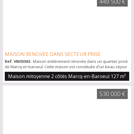
449 500 €
MAISON RENOVEE DANS SECTEUR PRISE
Ref. VM35502
: Maison entièrement rénovée dans un quartier prisé
de Marcq en baroeul. Cette maison est constituée d'un beau séjour
traversant donnant directement à un escalier pour descendre au
Maison mitoyenne 2 côtés Marcq-en-Baroeul
127 m²
jardin avec sa cuisine indépendante. A l'étage, nous retrouvons 3
chambres et une salle de bains. Au rez de chaussée, nous
retrouvons une autre chambre avec sa salle de bains, vue sur le
530 000 €
jardin Un grand ga...