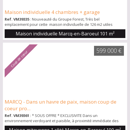
Maison individuelle 4 chambres + garage
Ref. VM39335
: Nouveauté du Groupe Forest, Très bel
emplacement pour cette maison individuelle de 126 m2 utiles
située au sein d'un lotissement recherché de Marcq en Baroeul.
Maison individuelle Marcq-en-Baroeul
101 m²
Hall d'entrée avec placard et toilettes, Beau séjour donnant sur la
terrasse et le jardin exposé Sud, Cuisine indépendante, A l'étage : 4
chambres dont 3 avec placards une salle de bains une salle de
599 000 €
douche Combles de rangem...
Coup de cœur
MARCQ - Dans un havre de paix, maison coup de
coeur pro...
Ref. VM39361
: * SOUS OFFRE * EXCLUSIVITE Dans un
environnement verdoyant et paisible, à proximité immédiate des
écoles et du centre de Marcq-en-Barœul, découvrez cette élégante