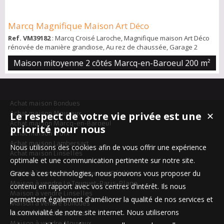
Marcq Magnifique Maison Art Déco
Ref. VM39182
: Marcq Croisé Laroche, Magnifique maison Art Déco
rénovée de manière grandiose, Au rez de chaussée, Garage 2
voitures adapté véhicules électriques, grande Entrée, Buanderie,
Maison mitoyenne 2 côtés Marcq-en-Baroeul
200 m²
Accès Grande Cave. Au 1er étage, Grand salon, salle à manger,
Cuisine équipée, grande terrasse Ouest avec accès jardin. Au 2eme
étage: 2 chambres et une salle de bain. Au dernier étage, Master
Bedroorm avec salle de b...
Achat maison Bondues
Achat maison Mouvaux
Le respect de votre vie privée est une
✕
Achat maison Marcq-en-Baroeul
priorité pour nous
Achat maison Croix
Achat maison Lambersart
Nous utilisons des cookies afin de vous offrir une expérience
Achat maison Linselles
optimale et une communication pertinente sur notre site.
Grace à ces technologies, nous pouvons vous proposer du
Maison à vendre Templeuve-en-Pévèle
Maison à vendre Le Touquet-Paris-Plage
contenu en rapport avec vos centres d'intérêt. Ils nous
Maison à vendre Linselles
permettent également d'améliorer la qualité de nos services et
Maison à vendre Bondues
la convivialité de notre site internet. Nous utiliserons
Maison à vendre Santes
Maison à vendre Mouvaux