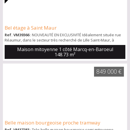
Bel étage à Saint Maur
Ref. VM39366
: NOUVEAUTÉ EN EXCLUSIVITÉ Idéalement située rue
Réaumur, dans le secteur très recherché de Lille Saint-Maur, à
quelques pas du tramway et de tous les commerces, découvrez
Maison mitoyenne 1 côté Marcq-en-Baroeul
cette superbe maison en retrait de rue, offrant un environnement
148.73 m²
calme et verdoyant. Dès l'entrée, vous serez séduits par un hall
d'accueil avec WC, un chaleureux salon agrémenté d'une cheminée
à insert, une cuisine ouve...
849 000 €
Belle maison bourgeoise proche tramway
Ref. VM37283
: Très belle maison bourgeoise semi mitoyenne