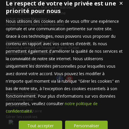
Le respect de votre vie privée est une
Achat maison Bondues
✕
Achat appartement Marcq-en-Baroeul
priorité pour nous
Achat appartement La Madeleine
Achat maison Mouvaux
Nous utilisons des cookies afin de vous offrir une expérience
Achat maison Marcq-en-Baroeul
optimale et une communication pertinente sur notre site.
Grace à ces technologies, nous pouvons vous proposer du
Maison à vendre Templeuve-en-Pévèle
Appartement à vendre Lille
contenu en rapport avec vos centres d'intérêt. Ils nous
Maison à vendre Le Touquet-Paris-Plage
permettent également d'améliorer la qualité de nos services et
Maison à vendre Linselles
la convivialité de notre site internet. Nous utiliserons
Appartement à vendre Lille
Stationnement à vendre Lille
uniquement les données personnelles pour lesquelles vous
avez donné votre accord. Vous pouvez les modifier à
n'importe quel moment via la rubrique "Gérer les cookies" en
bas de notre site, à l'exception des cookies essentiels à son
Nos Honoraires
Mentions légales
fonctionnement. Pour plus d'informations sur vos données
Offre complète
personnelles, veuillez consulter
notre politique de
Plan du site
confidentialité
.
Espace propriétaire
Gérer les cookies
Tout accepter
Personnaliser