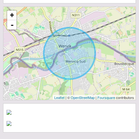
+
-
Leaflet
| ©
OpenStreetMap
|
Foursquare
contributors