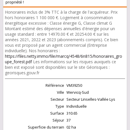
propriété !
Honoraires inclus de 3% TTC à la charge de l'acquéreur. Prix
hors honoraires 1 100 000 €. Logement à consommation
énergétique excessive : Classe énergie G, Classe climat G
Montant estimé des dépenses annuelles d'énergie pour un
usage standard : entre 14970.00 € et 20254.00 € sur les
années 2021, 2022 et 2023 (abonnements compris). Ce bien
vous est proposé par un agent commercial (Entreprise
individuelle). Nos honoraires :
https://files.netty.immo/file/marcq/4548/6n815/honoraires_gro
upe_forest.pdf
Les informations sur les risques auxquels ce
bien est exposé sont disponibles sur le site Géorisques :
georisques.gouv.fr
Référence
VM39250
Ville
Wervicq-Sud
Secteur
Secteur Linselles-Vallée Lys
Type
Individuelle
Surface
310.65
Séjour
37
Superficie du terrain
02 ha