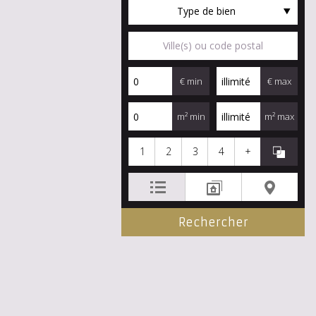
Type de bien
€ min
€ max
m² min
m² max
1
2
3
4
+