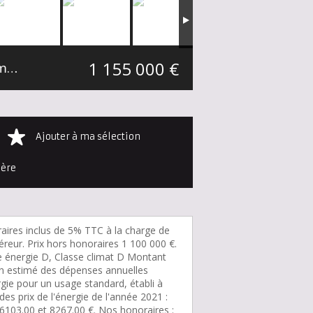
1 155 000 €
Maison individuelle Croix Secteur Croix-Hem-Roubaix
435 m²
Ajouter à ma sélection
ière
aires inclus de 5% TTC à la charge de
éreur. Prix hors honoraires 1 100 000 €.
e énergie D, Classe climat D Montant
 estimé des dépenses annuelles
gie pour un usage standard, établi à
 des prix de l'énergie de l'année 2021 :
 6103.00 et 8267.00 €. Nos honoraires :