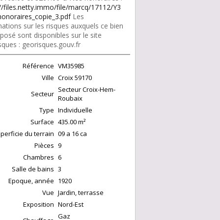
//files.netty.immo/file/marcq/17112/Y3
onoraires_copie_3.pdf
Les
ations sur les risques auxquels ce bien
posé sont disponibles sur le site
sques : georisques.gouv.fr
Référence
VM35985
Ville
Croix
59170
Secteur Croix-Hem-
Secteur
Roubaix
Type
Individuelle
Surface
435.00
m²
perficie du terrain
09 a 16 ca
Pièces
9
Chambres
6
Salle de bains
3
Epoque, année
1920
Vue
Jardin, terrasse
Exposition
Nord-Est
Gaz