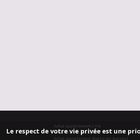
Achat appartement Lille
Le respect de votre vie privée est une pri
Achat maison Bondues
Achat appartement Marcq-en-Baroeul