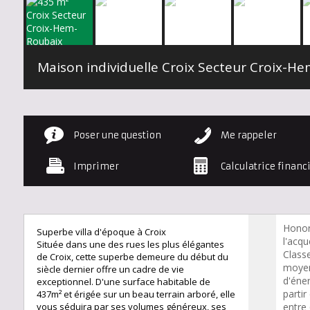
Poser une question
Me rappeler
Imprimer
Calculatrice financ
Honor
Superbe villa d'époque à Croix
l'acqu
Située dans une des rues les plus élégantes
Class
de Croix, cette superbe demeure du début du
moyen
siècle dernier offre un cadre de vie
d'éner
exceptionnel. D'une surface habitable de
partir
437m² et érigée sur un beau terrain arboré, elle
vous séduira par ses volumes généreux, ses
entre