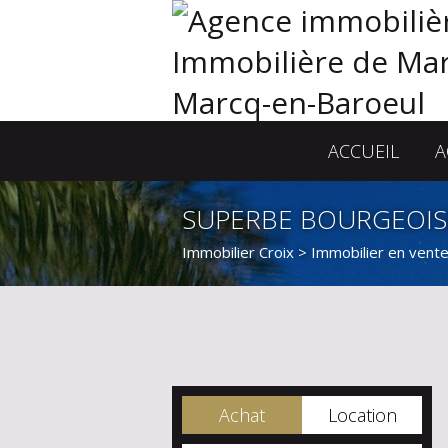
ACCUEIL
A
SUPERBE BOURGEOISE
Immobilier Croix
>
Immobilier en vente
Achat
Location