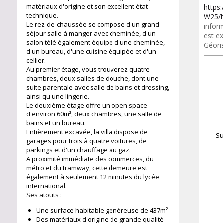
matériaux d'origine et son excellent état
https:
technique.
W25/h
Le rez-de-chaussée se compose d'un grand
inform
séjour salle à manger avec cheminée, d'un
est ex
salon télé également équipé d'une cheminée,
Géori
d'un bureau, d'une cuisine équipée et d'un
cellier.
Au premier étage, vous trouverez quatre
chambres, deux salles de douche, dont une
suite parentale avec salle de bains et dressing,
ainsi qu'une lingerie.
Le deuxième étage offre un open space
d'environ 60m², deux chambres, une salle de
bains et un bureau.
Entièrement excavée, la villa dispose de
Su
garages pour trois à quatre voitures, de
parkings et d'un chauffage au gaz.
A proximité immédiate des commerces, du
métro et du tramway, cette demeure est
également à seulement 12 minutes du lycée
international.
Ses atouts :
Une surface habitable généreuse de 437m²
Des matériaux d'origine de grande qualité