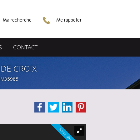
Ma recherche
Me rappeler
S
CONTACT
 DE CROIX
e VM35985
A voir absolument