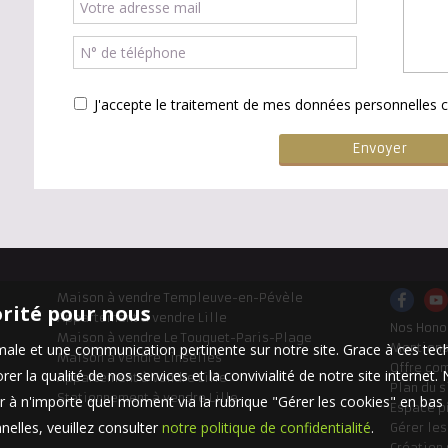
J'accepte le traitement de mes données personnelle
Maison à vendre Templeuve-en-Pévèle
orité pour nous
Appartement à vendre Lille
Nos Hono
Maison à vendre Le Touquet-Paris-Plage
timale et une communication pertinente sur notre site. Grace à ces 
Mentions
Maison à vendre Linselles
Offre co
er la qualité de nos services et la convivialité de notre site interne
Appartement à vendre Lille
Plan du s
Stationnement à vendre Lille
 à n'importe quel moment via la rubrique "Gérer les cookies" en bas d
Espace p
elles, veuillez consulter
notre politique de confidentialité
.
Gérer le
Création 