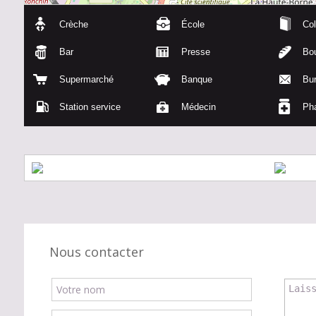
Crèche
École
Col
Bar
Presse
Bou
Supermarché
Banque
Bu
Station service
Médecin
Ph
Nous contacter