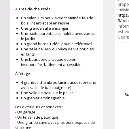
propo
Au rez-de-chaussée
indivi
https
Un salon lumineux avec cheminée feu de
5/hon
bois (insert) et sol en résine
inform
Une grande salle à manger
est ex
Une suite parentale complète avec vue sur
Géori
le jardin
Un grand bureau idéal pour le télétravail
Une salle de jeux ou pièce de vie pour les
enfants
Une buanderie pratique et bien
insonorisée, facilement accessible.
À l’étage :
4 grandes chambres lumineuses (dont une
avec salle de bain baignoire)
Une salle de bain sur le palier
Su
Un grenier aménageable
Les extérieurs et annexes :
- Un garage
- Un terrain de pétanque
- Une grande cave avec plusieurs espaces de
249 m²
stockage