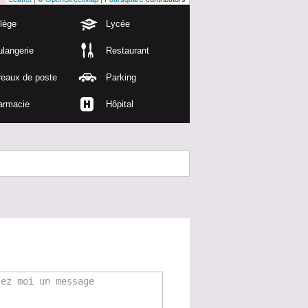
lège
Lycée
langerie
Restaurant
reaux de poste
Parking
armacie
Hôpital