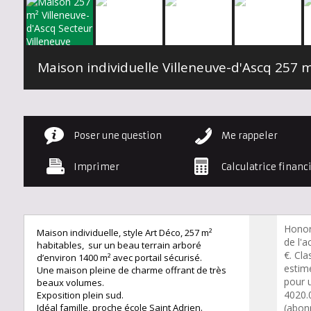
Maison individuelle Villeneuve-d'Ascq
257 
Poser une question
Me rappeler
Imprimer
Calculatrice financ
Honor
Maison individuelle, style Art Déco, 257 m²
de l'a
habitables, sur un beau terrain arboré
€. Cl
d’environ 1400 m² avec portail sécurisé.
estim
Une maison pleine de charme offrant de très
pour 
beaux volumes.
4020.
Exposition plein sud.
Idéal famille, proche école Saint Adrien.
(abon