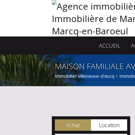
ACCUEIL
A
MAISON FAMILIALE A
Immobilier Villeneuve-d'Ascq
>
Immobil
Achat
Location