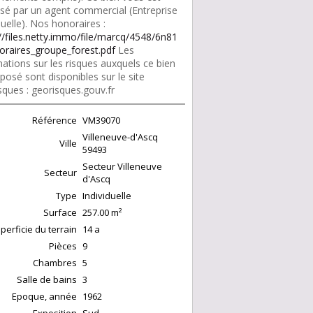
sé par un agent commercial (Entreprise
duelle). Nos honoraires :
://files.netty.immo/file/marcq/4548/6n81
oraires_groupe_forest.pdf
Les
ations sur les risques auxquels ce bien
posé sont disponibles sur le site
sques : georisques.gouv.fr
Référence
VM39070
Villeneuve-d'Ascq
Ville
59493
Secteur Villeneuve
Secteur
d'Ascq
Type
Individuelle
Surface
257.00
m²
perficie du terrain
14 a
Pièces
9
Chambres
5
Salle de bains
3
Epoque, année
1962