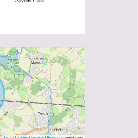
Exposition
Sud
Leaflet
| ©
OpenStreetMap
|
Foursquare
contributors