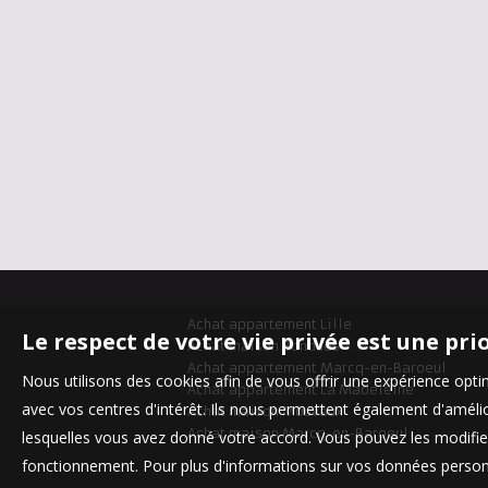
Achat appartement Lille
Le respect de votre vie privée est une pri
Achat maison Bondues
Achat appartement Marcq-en-Baroeul
Nous utilisons des cookies afin de vous offrir une expérience op
Achat appartement La Madeleine
avec vos centres d'intérêt. Ils nous permettent également d'amélior
Achat maison Mouvaux
Achat maison Marcq-en-Baroeul
lesquelles vous avez donné votre accord. Vous pouvez les modifier
fonctionnement. Pour plus d'informations sur vos données personn