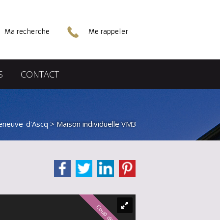
Ma recherche
Me rappeler
S
CONTACT
lleneuve-d'Ascq
> Maison individuelle VM39070
Coup de cœur