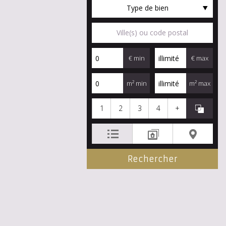
Type de bien
€ min
€ max
m² min
m² max
1
2
3
4
+