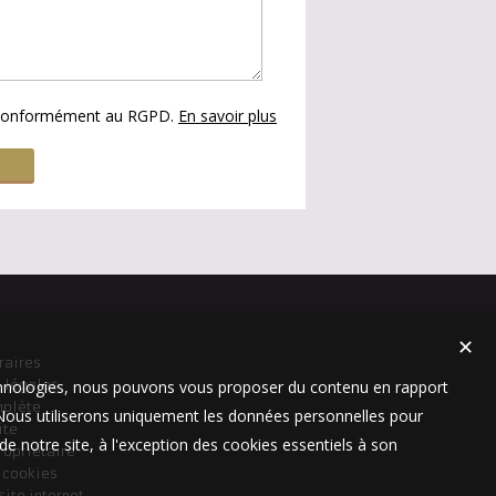
s conformément au RGPD.
En savoir plus
✕
raires
technologies, nous pouvons vous proposer du contenu en rapport
 légales
mplète
t. Nous utiliserons uniquement les données personnelles pour
ite
e notre site, à l'exception des cookies essentiels à son
ropriétaire
s cookies
site internet