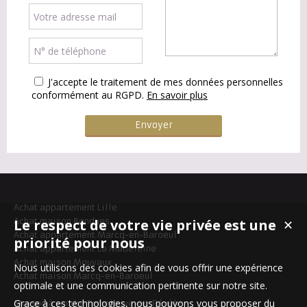
J'accepte le traitement de mes données personnelles
conformément au RGPD.
En savoir plus
Achat appartement Lille
Le respect de votre vie privée est une
Achat maison Bondues
✕
Achat appartement Marcq-en-Baroeul
priorité pour nous
Achat appartement La Madeleine
Achat maison Mouvaux
Nous utilisons des cookies afin de vous offrir une expérience
Achat maison Marcq-en-Baroeul
optimale et une communication pertinente sur notre site.
Grace à ces technologies, nous pouvons vous proposer du
Maison à vendre Templeuve-en-Pévèle