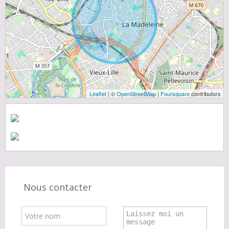
Leaflet
| ©
OpenStreetMap
|
Foursquare
contributors
Nous contacter