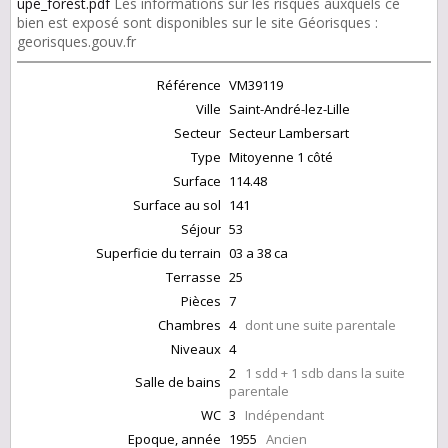
upe_forest.pdf
Les informations sur les risques auxquels ce
bien est exposé sont disponibles sur le site Géorisques :
georisques.gouv.fr
Référence
VM39119
Ville
Saint-André-lez-Lille
Secteur
Secteur Lambersart
Type
Mitoyenne 1 côté
Surface
114.48
Surface au sol
141
Séjour
53
Superficie du terrain
03 a 38 ca
Terrasse
25
Pièces
7
Chambres
4
dont une suite parentale
Niveaux
4
2
1 sdd + 1 sdb dans la suite
Salle de bains
parentale
WC
3
Indépendant
Epoque, année
1955
Ancien