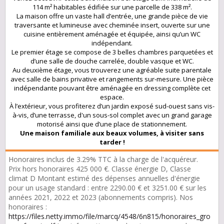
114 m² habitables édifiée sur une parcelle de 338 m².
La maison offre un vaste hall d’entrée, une grande pièce de vie
traversante et lumineuse avec cheminée insert, ouverte sur une
cuisine entièrement aménagée et équipée, ainsi qu’un WC
indépendant.
Le premier étage se compose de 3 belles chambres parquetées et
d’une salle de douche carrelée, double vasque et WC.
Au deuxième étage, vous trouverez une agréable suite parentale
avec salle de bains privative et rangements sur-mesure. Une pièce
indépendante pouvant être aménagée en dressing complète cet
espace.
À l’extérieur, vous profiterez d’un jardin exposé sud-ouest sans vis-
à-vis, d’une terrasse, d'un sous-sol complet avec un grand garage
motorisé ainsi que d’une place de stationnement.
Une maison familiale aux beaux volumes, à visiter sans
tarder !
Honoraires inclus de 3.29% TTC à la charge de l'acquéreur.
Prix hors honoraires 425 000 €. Classe énergie D, Classe
climat D Montant estimé des dépenses annuelles d'énergie
pour un usage standard : entre 2290.00 € et 3251.00 € sur les
années 2021, 2022 et 2023 (abonnements compris). Nos
honoraires :
https://files.netty.immo/file/marcq/4548/6n815/honoraires_gro