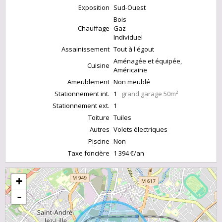
Exposition
Sud-Ouest
Bois
Chauffage
Gaz
Individuel
Assainissement
Tout à l'égout
Aménagée et équipée,
Cuisine
Américaine
Ameublement
Non meublé
Stationnement int.
1
grand garage 50m²
Stationnement ext.
1
Toiture
Tuiles
Autres
Volets électriques
Piscine
Non
Taxe foncière
1 394 €/an
+
-