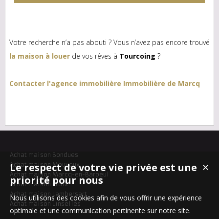
Votre recherche n’a pas abouti ? Vous n’avez pas encore trouvé
la maison à louer
de vos rêves à
Tourcoing
?
Contacter l'agence immobilière Immobilière de Marcq
Achat maison Bondues
Achat maison Mouvaux
Le respect de votre vie privée est une
✕
Achat maison Marcq-en-Baroeul
priorité pour nous
Achat maison Croix
Achat maison Lambersart
Nous utilisons des cookies afin de vous offrir une expérience
Achat maison Linselles
optimale et une communication pertinente sur notre site.