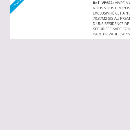
Ref. VP622
: VIVRE A
NOUS VOUS PROPOS
EXCLUSIVITÉ CET AP
70,37M2 SIS AU PREM
D'UNE RÉSIDENCE DE
SÉCURISÉE AVEC CON
PARC PRIVATIF. L'A
OFFRE UNE ENTRÉE DE
GRAND SÉJOUR DE 27
DONNANT SUR UNE 
EXPOSÉE OUEST DE 
SÉPARÉ DE 1,26M2, U
AMÉNAGER ACTUELLE
EN CHAMBRE DE 9,62M