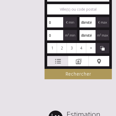
€ min
€ max
m² min
m² max
1
2
3
4
+
Estimation