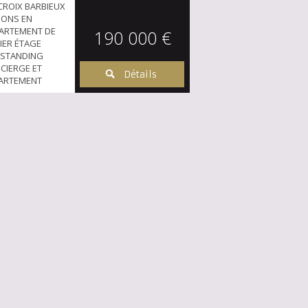
 CROIX BARBIEUX
ONS EN
PARTEMENT DE
190 000 €
IER ÉTAGE
 STANDING
CIERGE ET
Détails
PPARTEMENT
 5,63M2, UN
,37M2
TERRASSE
10M2, UN WC
NE CUISINE A
MENT UTILISÉE
2, UN...