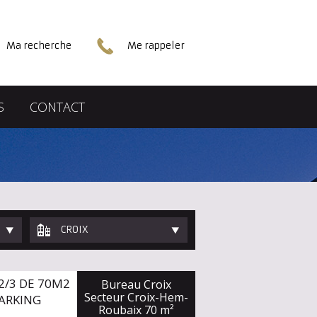
Ma recherche
Me rappeler
S
CONTACT
CROIX
T2/3 DE 70M2
Bureau Croix
Secteur Croix-Hem-
PARKING
Roubaix
70 m²