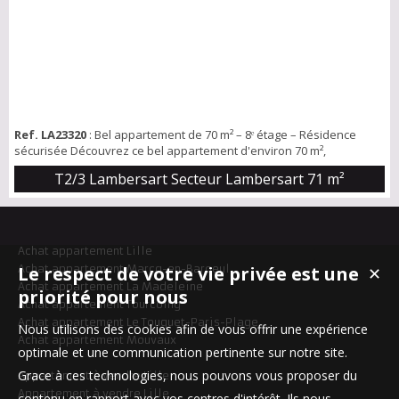
Ref. LA23320
: Bel appartement de 70 m² – 8ᵉ étage – Résidence
sécurisée Découvrez ce bel appartement d'environ 70 m²,
idéalement situé à deux pas de l'avenue de l'Hippodrome, dans un
T2/3 Lambersart Secteur Lambersart
71 m²
environnement recherché, à proximité du métro, des commerces et
des écoles. Situé au 8ᵉ étage, luminosité grâce à son séjour
traversant. Vous y trouverez une cuisine équipée, une ou deux
chambres selon vos ...
Achat appartement Lille
Achat appartement Marcq-en-Baroeul
Le respect de votre vie privée est une
✕
Achat appartement La Madeleine
priorité pour nous
Achat appartement Tourcoing
Achat appartement Le Touquet-Paris-Plage
Nous utilisons des cookies afin de vous offrir une expérience
Achat appartement Mouvaux
optimale et une communication pertinente sur notre site.
Grace à ces technologies, nous pouvons vous proposer du
Appartement à vendre Lille
Appartement à vendre Lille
contenu en rapport avec vos centres d'intérêt. Ils nous