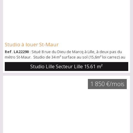
Studio à louer St-Maur
Ref. LA22290
: Situé 8 rue du Dieu de Marcq à Lille, à deux pas du
métro St-Maur. Studio de 34 m² surface au sol (15,6m² loi carrez) au
deuxième étage d'un bâtiment en fond de cour avec une pièce de
Studio Lille Secteur Lille
15.61 m²
vie et sa kitchenette et une salle de bain. NON MEUBLÉ Disponible le
17 août 2026.
1 850 €/mois