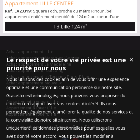
Appartement LILLE CENTRE
Ref. LA23319
: Square Foch, proche du métro Rihour , bel
appartement entièrement meublé de 124 m2 au coeur d'une
résidence avec ascenseur. Situé au 6ème étage, il dispose d'un
T3 Lille
124 m²
large balcon offrant une vue dégagée sur le square et d'une
exposition sud ouest. Entrée spacieuse de 14,84 m2 avec de
nombreux placards de rangement, salon séjour de 37,87 m2,
cuisine contemporaine et séparée (entièrement équipé...
Achat appartement Lille
Achat appartement Marcq-en-Baroeul
Le respect de votre vie privée est une
✕
Achat appartement La Madeleine
priorité pour nous
Achat appartement Tourcoing
Achat appartement Le Touquet-Paris-Plage
Nous utilisons des cookies afin de vous offrir une expérience
Achat appartement Mouvaux
optimale et une communication pertinente sur notre site.
Grace à ces technologies, nous pouvons vous proposer du
Appartement à vendre Lille
Appartement à vendre Lille
contenu en rapport avec vos centres d'intérêt. Ils nous
Appartement à louer Lille
permettent également d'améliorer la qualité de nos services et
Appartement à louer Lille
la convivialité de notre site internet. Nous utiliserons
Appartement à louer Lambersart
Appartement à vendre Le Touquet-Paris-Plage
uniquement les données personnelles pour lesquelles vous
avez donné votre accord. Vous pouvez les modifier à