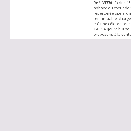
Ref. VI770
: Exclusif 
abbaye au coeur de 
répertoriée site archi
remarquable, chargée
été une célèbre bras
1957. Aujourd'hui no
proposons à la vente,
cadastré sur une par
m2 env. de nombreu
anciennement dédiés 
Brasserie d'environ 
plancher, une partie h