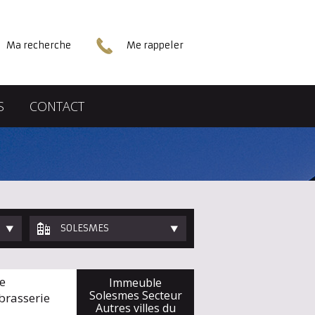
Ma recherche
Me rappeler
S
CONTACT
SOLESMES
e
Immeuble
Solesmes Secteur
brasserie
Autres villes du
.