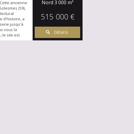
Nord
3 000 m²
! Cette ancienne
Solesmes (59),
tectural
515 000 €
 d'histoire, a
serie jusqu'à
us vous la
Détails
 le site est
celle de 3730
x bâtiments
à l'activité de
3000 m2
abitatio...