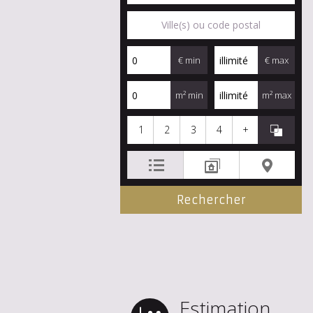
€ min
€ max
m² min
m² max
1
2
3
4
+
Estimation