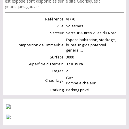
est exposé sont disponibles sur le site Géorisques :
georisques.gouv.fr
Référence
VI770
Ville
Solesmes
Secteur
Secteur Autres villes du Nord
Espace habitation, stockage,
Composition de l'immeuble
bureaux gros potentiel
général....
Surface
3000
Superficie du terrain
37 a 39 ca
Étages
2
Gaz
Chauffage
Pompe à chaleur
Parking
Parking privé