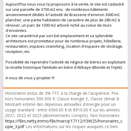
Aujourd'hui nous vous la proposons à la vente, le site est cadastré
sur une parcelle de 3730 m2 env. de nombreux bâtiments
anciennement dédiés à l'activité de Brasserie d'environ 3000 m2
plancher, une partie habitation de caractère de plus de 280 m2 à
rénover, un parc de 1300 m2 arboré niché au coeur de murs
d'enceintes.
Ce site caractérisé par son bel emplacement et sa splendide
architecture est prometteur pour de nombreux projets, hôtellerie,
restauration, espaces coworking,, location d'espaces de stockage,
reception, etc.
Possibilité de reprendre l'activité de négoce de bières en exploitant
la recette historique familiale en bière d'Abbaye (Blonde et Triple).
A vous de vous y projeter !!!
Honoraires inclus de 3% TTC à la charge de l'acquéreur. Prix
hors honoraires 500 000 €. Classe énergie E, Classe climat B
Montant estimé des dépenses annuelles d'énergie pour un
usage standard : entre 6560.00 € et 8910.00 € sur les années
2021, 2022 et 2023 (abonnements compris). Nos honoraires :
https://files.netty.immo/file/marcq/17112/Y3W25/honoraires_c
opie_3.pdf
Les informations sur les risques auxquels ce bien