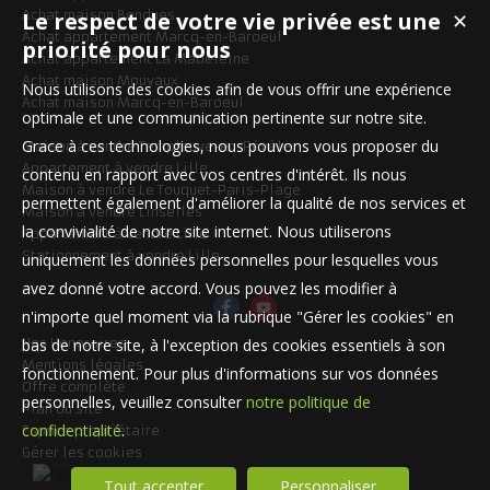
Le respect de votre vie privée est une
Achat maison Bondues
✕
Achat appartement Marcq-en-Baroeul
priorité pour nous
Achat appartement La Madeleine
Achat maison Mouvaux
Nous utilisons des cookies afin de vous offrir une expérience
Achat maison Marcq-en-Baroeul
optimale et une communication pertinente sur notre site.
Grace à ces technologies, nous pouvons vous proposer du
Maison à vendre Templeuve-en-Pévèle
Appartement à vendre Lille
contenu en rapport avec vos centres d'intérêt. Ils nous
Maison à vendre Le Touquet-Paris-Plage
permettent également d'améliorer la qualité de nos services et
Maison à vendre Linselles
la convivialité de notre site internet. Nous utiliserons
Appartement à vendre Lille
Stationnement à vendre Lille
uniquement les données personnelles pour lesquelles vous
avez donné votre accord. Vous pouvez les modifier à
n'importe quel moment via la rubrique "Gérer les cookies" en
bas de notre site, à l'exception des cookies essentiels à son
Nos Honoraires
Mentions légales
fonctionnement. Pour plus d'informations sur vos données
Offre complète
personnelles, veuillez consulter
notre politique de
Plan du site
confidentialité
.
Espace propriétaire
Gérer les cookies
Tout accepter
Personnaliser