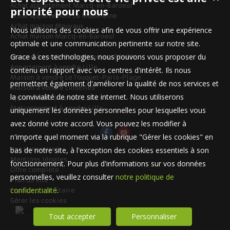
Achat appartement Marcq-en-Baroeul
priorité pour nous
Achat appartement La Madeleine
Achat maison Mouvaux
Nous utilisons des cookies afin de vous offrir une expérience
Achat maison Marcq-en-Baroeul
optimale et une communication pertinente sur notre site.
Grace à ces technologies, nous pouvons vous proposer du
Maison à vendre Templeuve-en-Pévèle
Appartement à vendre Lille
contenu en rapport avec vos centres d'intérêt. Ils nous
Maison à vendre Le Touquet-Paris-Plage
permettent également d'améliorer la qualité de nos services et
Maison à vendre Linselles
la convivialité de notre site internet. Nous utiliserons
Appartement à vendre Lille
Stationnement à vendre Lille
uniquement les données personnelles pour lesquelles vous
avez donné votre accord. Vous pouvez les modifier à
n'importe quel moment via la rubrique "Gérer les cookies" en
Nos Honoraires
bas de notre site, à l'exception des cookies essentiels à son
Mentions légales
fonctionnement. Pour plus d'informations sur vos données
Offre complète
personnelles, veuillez consulter
notre politique de
Plan du site
confidentialité
.
Espace propriétaire
Gérer les cookies
Tout accepter
Personnaliser