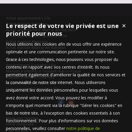
Achat appartement Lille
Le respect de votre vie privée est une
Achat maison Bondues
✕
Achat appartement Marcq-en-Baroeul
priorité pour nous
Achat appartement La Madeleine
Achat maison Mouvaux
Nous utilisons des cookies afin de vous offrir une expérience
Achat maison Marcq-en-Baroeul
optimale et une communication pertinente sur notre site.
Grace à ces technologies, nous pouvons vous proposer du
Maison à vendre Templeuve-en-Pévèle
Appartement à vendre Lille
contenu en rapport avec vos centres d'intérêt. Ils nous
Maison à vendre Le Touquet-Paris-Plage
permettent également d'améliorer la qualité de nos services et
Maison à vendre Linselles
la convivialité de notre site internet. Nous utiliserons
Appartement à vendre Lille
Stationnement à vendre Lille
uniquement les données personnelles pour lesquelles vous
avez donné votre accord. Vous pouvez les modifier à
n'importe quel moment via la rubrique "Gérer les cookies" en
bas de notre site, à l'exception des cookies essentiels à son
Nos Honoraires
Mentions légales
fonctionnement. Pour plus d'informations sur vos données
Offre complète
personnelles, veuillez consulter
notre politique de
Plan du site