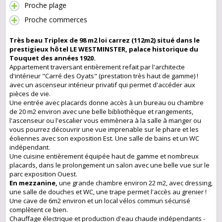
Proche plage
Proche commerces
Très beau Triplex de 98 m2 loi carrez (112m2) situé dans le
prestigieux hôtel LE WESTMINSTER, palace historique du
Touquet des années 1920.
Appartement traversant entièrement refait par l'architecte
d'intérieur "Carré des Oyats" (prestation très haut de gamme) !
avec un ascenseur intérieur privatif qui permet d'accéder aux
pièces de vie.
Une entrée avec placards donne accès à un bureau ou chambre
de 20 m2 environ avec une belle bibliothèque et rangements,
l'ascenseur ou l'escalier vous emmènera à la salle à manger ou
vous pourrez découvrir une vue imprenable sur le phare et les
éoliennes avec son exposition Est. Une salle de bains et un WC
indépendant.
Une cuisine entièrement équipée haut de gamme et nombreux
placards, dans le prolongement un salon avec une belle vue sur le
parc exposition Ouest.
En mezzanine,
une grande chambre environ 22 m2, avec dressing,
une salle de douches et WC, une trape permet l'accès au grenier !
Une cave de 6m2 environ et un local vélos commun sécurisé
complètent ce bien.
Chauffage électrique et production d'eau chaude indépendants -