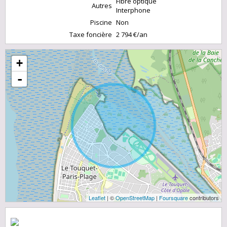
Fibre optique
Autres
Interphone
Piscine
Non
Taxe foncière
2 794 €/an
+
-
Leaflet
| ©
OpenStreetMap
|
Foursquare
contributors