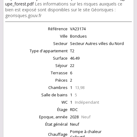
upe_forest.pdf
Les informations sur les risques auxquels ce
bien est exposé sont disponibles sur le site Géorisques :
georisques.gouv.fr
Référence
VA23174
Ville
Bondues
Secteur
Secteur Autres villes du Nord
Type d'appartement
T2
Surface
46.49
Séjour
22
Terrasse
6
Pièces
2
Chambres
1
13,98
Salle de bains
1
5
WC
1
Indépendant
Étage
RDC
Epoque, année
2028
Neuf
État général
Neuf
Pompe à chaleur
Chauffage