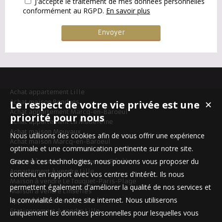
J'accepte le traitement de mes données personnelles
conformément au RGPD.
En savoir plus
Achat appartement Lille
Le respect de votre vie privée est une
Achat maison Bondues
✕
Achat appartement Marcq-en-Baroeul
priorité pour nous
Achat appartement La Madeleine
Achat maison Mouvaux
Nous utilisons des cookies afin de vous offrir une expérience
Achat maison Marcq-en-Baroeul
optimale et une communication pertinente sur notre site.
Grace à ces technologies, nous pouvons vous proposer du
Maison à vendre Templeuve-en-Pévèle
Appartement à vendre Lille
contenu en rapport avec vos centres d'intérêt. Ils nous
Maison à vendre Le Touquet-Paris-Plage
permettent également d'améliorer la qualité de nos services et
Maison à vendre Linselles
la convivialité de notre site internet. Nous utiliserons
Appartement à vendre Lille
Stationnement à vendre Lille
uniquement les données personnelles pour lesquelles vous