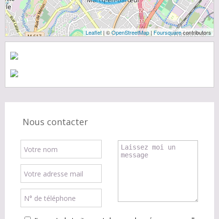
Leaflet
| ©
OpenStreetMap
|
Foursquare
contributors
Nous contacter