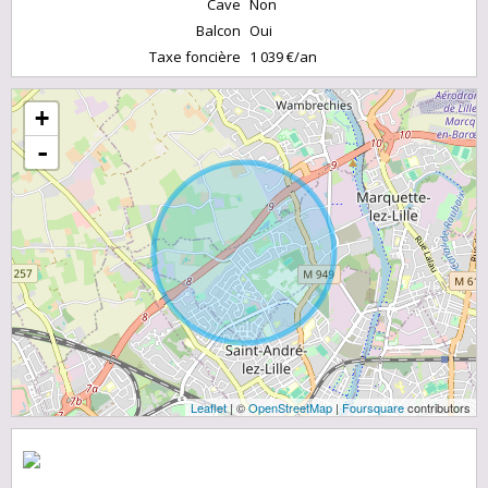
Cave
Non
Balcon
Oui
Taxe foncière
1 039 €/an
+
-
Leaflet
| ©
OpenStreetMap
|
Foursquare
contributors