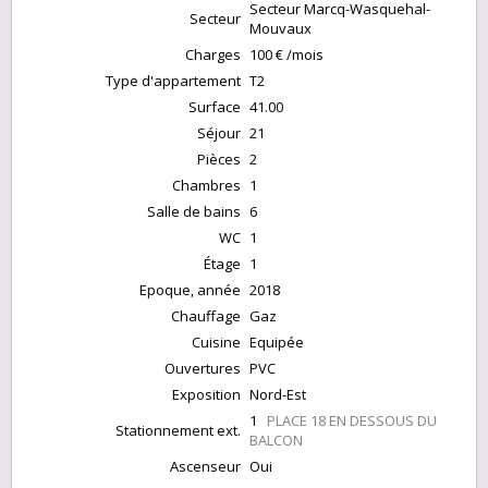
Secteur Marcq-Wasquehal-
Secteur
Mouvaux
Charges
100 € /mois
Type d'appartement
T2
Surface
41.00
Séjour
21
Pièces
2
Chambres
1
Salle de bains
6
WC
1
Étage
1
Epoque, année
2018
Chauffage
Gaz
Cuisine
Equipée
Ouvertures
PVC
Exposition
Nord-Est
1
PLACE 18 EN DESSOUS DU
Stationnement ext.
BALCON
Ascenseur
Oui