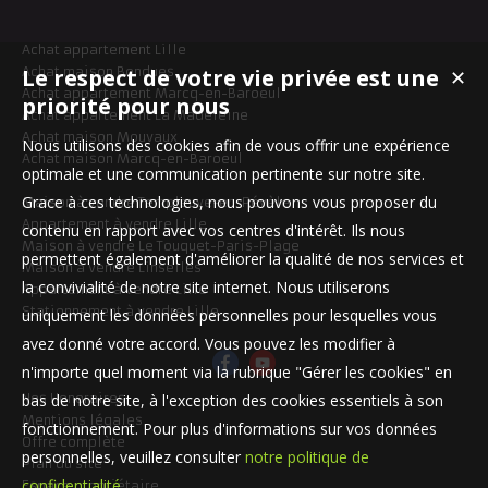
Achat appartement Lille
Le respect de votre vie privée est une
Achat maison Bondues
✕
Achat appartement Marcq-en-Baroeul
priorité pour nous
Achat appartement La Madeleine
Achat maison Mouvaux
Nous utilisons des cookies afin de vous offrir une expérience
Achat maison Marcq-en-Baroeul
optimale et une communication pertinente sur notre site.
Grace à ces technologies, nous pouvons vous proposer du
Maison à vendre Templeuve-en-Pévèle
Appartement à vendre Lille
contenu en rapport avec vos centres d'intérêt. Ils nous
Maison à vendre Le Touquet-Paris-Plage
permettent également d'améliorer la qualité de nos services et
Maison à vendre Linselles
la convivialité de notre site internet. Nous utiliserons
Appartement à vendre Lille
Stationnement à vendre Lille
uniquement les données personnelles pour lesquelles vous
avez donné votre accord. Vous pouvez les modifier à
n'importe quel moment via la rubrique "Gérer les cookies" en
bas de notre site, à l'exception des cookies essentiels à son
Nos Honoraires
Mentions légales
fonctionnement. Pour plus d'informations sur vos données
Offre complète
personnelles, veuillez consulter
notre politique de
Plan du site
confidentialité
.
Espace propriétaire