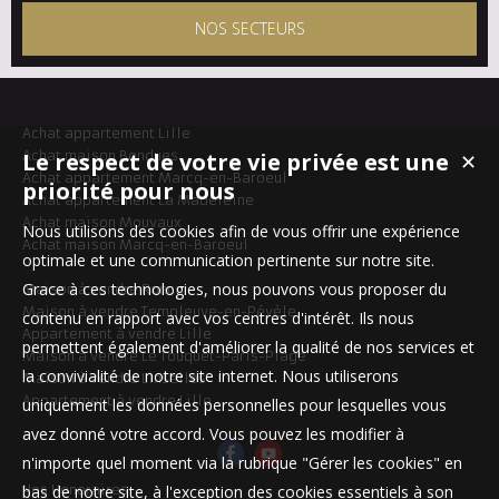
NOS SECTEURS
Achat appartement Lille
Achat maison Bondues
Le respect de votre vie privée est une
✕
Achat appartement Marcq-en-Baroeul
priorité pour nous
Achat appartement La Madeleine
Achat maison Mouvaux
Nous utilisons des cookies afin de vous offrir une expérience
Achat maison Marcq-en-Baroeul
optimale et une communication pertinente sur notre site.
Grace à ces technologies, nous pouvons vous proposer du
Maison à vendre Roncq
Maison à vendre Templeuve-en-Pévèle
contenu en rapport avec vos centres d'intérêt. Ils nous
Appartement à vendre Lille
permettent également d'améliorer la qualité de nos services et
Maison à vendre Le Touquet-Paris-Plage
la convivialité de notre site internet. Nous utiliserons
Maison à vendre Linselles
Appartement à vendre Lille
uniquement les données personnelles pour lesquelles vous
avez donné votre accord. Vous pouvez les modifier à
n'importe quel moment via la rubrique "Gérer les cookies" en
Nos Honoraires
bas de notre site, à l'exception des cookies essentiels à son