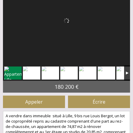
180 200 €
Appeler
Écrire
A vendre dans immeuble situé à Lille, 9 bis rue Louis Bergot, un lot
de copropriété repris au cadastre comprenant d'une part au rez-
de-chaussée, un appartement de 74,87 m2 à rénover
complétemennt et au 1er étage un studio de 20,85 m2 comprenant