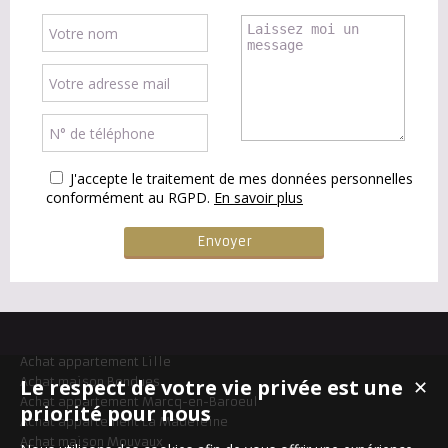
J'accepte le traitement de mes données personnelles
conformément au RGPD.
En savoir plus
Achat appartement Lille
Le respect de votre vie privée est une
Achat maison Bondues
✕
Achat appartement Marcq-en-Baroeul
priorité pour nous
Achat appartement La Madeleine
Achat maison Mouvaux