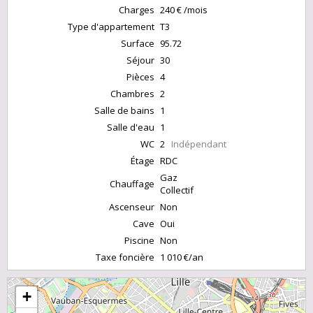
Charges
240 € /mois
Type d'appartement
T3
Surface
95.72
Séjour
30
Pièces
4
Chambres
2
Salle de bains
1
Salle d'eau
1
WC
2
Indépendant
Étage
RDC
Gaz
Chauffage
Collectif
Ascenseur
Non
Cave
Oui
Piscine
Non
Taxe foncière
1 010 €/an
+