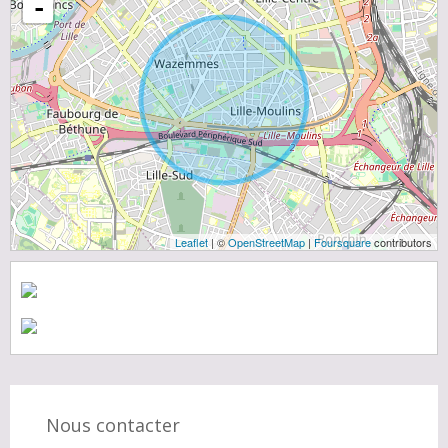
-
Leaflet
| ©
OpenStreetMap
|
Foursquare
contributors
Nous contacter