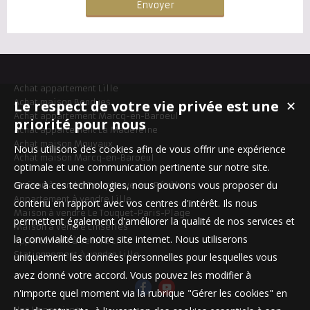
Achat appartement Lille
Le respect de votre vie privée est une
Achat maison Bondues
✕
Achat appartement Marcq-en-Baroeul
priorité pour nous
Achat appartement La Madeleine
Achat maison Mouvaux
Nous utilisons des cookies afin de vous offrir une expérience
Achat maison Marcq-en-Baroeul
optimale et une communication pertinente sur notre site.
Grace à ces technologies, nous pouvons vous proposer du
Maison à vendre Templeuve-en-Pévèle
Appartement à vendre Lille
contenu en rapport avec vos centres d'intérêt. Ils nous
Maison à vendre Le Touquet-Paris-Plage
permettent également d'améliorer la qualité de nos services et
Maison à vendre Linselles
la convivialité de notre site internet. Nous utiliserons
Appartement à vendre Lille
Stationnement à vendre Lille
uniquement les données personnelles pour lesquelles vous
avez donné votre accord. Vous pouvez les modifier à
n'importe quel moment via la rubrique "Gérer les cookies" en
Nos Honoraires