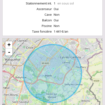
Stationnement int.
1
en sous sol
Ascenseur
Oui
Cave
Non
Balcon
Oui
Piscine
Non
Taxe foncière
1 441 €/an
+
-