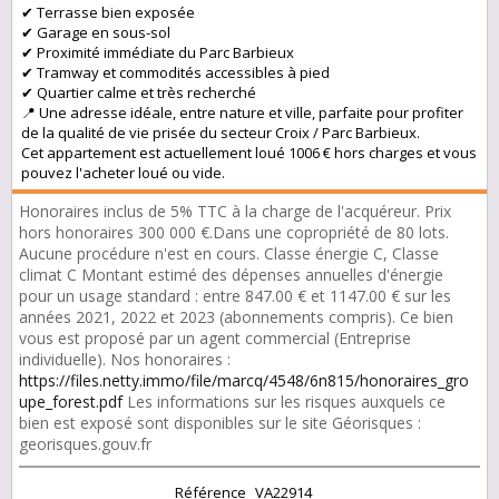
✔ Terrasse bien exposée
✔ Garage en sous-sol
✔ Proximité immédiate du Parc Barbieux
✔ Tramway et commodités accessibles à pied
✔ Quartier calme et très recherché
📍 Une adresse idéale, entre nature et ville, parfaite pour profiter
de la qualité de vie prisée du secteur Croix / Parc Barbieux.
Cet appartement est actuellement loué 1006 € hors charges et vous
pouvez l'acheter loué ou vide.
Honoraires inclus de 5% TTC à la charge de l'acquéreur. Prix
hors honoraires 300 000 €.Dans une copropriété de 80 lots.
Aucune procédure n'est en cours. Classe énergie C, Classe
climat C Montant estimé des dépenses annuelles d'énergie
pour un usage standard : entre 847.00 € et 1147.00 € sur les
années 2021, 2022 et 2023 (abonnements compris). Ce bien
vous est proposé par un agent commercial (Entreprise
individuelle). Nos honoraires :
https://files.netty.immo/file/marcq/4548/6n815/honoraires_gro
upe_forest.pdf
Les informations sur les risques auxquels ce
bien est exposé sont disponibles sur le site Géorisques :
georisques.gouv.fr
Référence
VA22914