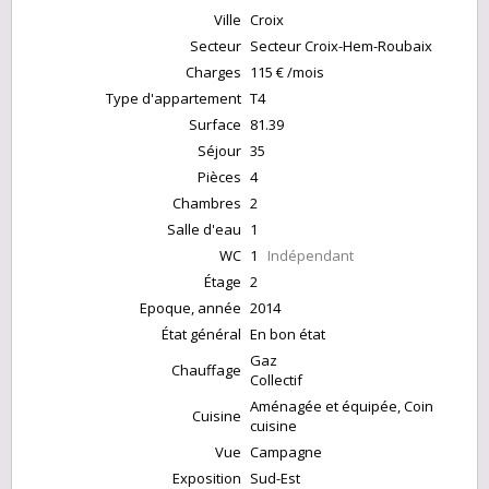
Ville
Croix
Secteur
Secteur Croix-Hem-Roubaix
Charges
115 € /mois
Type d'appartement
T4
Surface
81.39
Séjour
35
Pièces
4
Chambres
2
Salle d'eau
1
WC
1
Indépendant
Étage
2
Epoque, année
2014
État général
En bon état
Gaz
Chauffage
Collectif
Aménagée et équipée, Coin
Cuisine
cuisine
Vue
Campagne
Exposition
Sud-Est