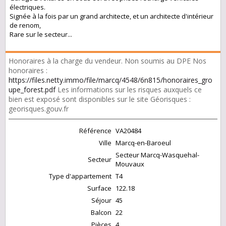
électriques.
Signée à la fois par un grand architecte, et un architecte d'intérieur
de renom,
Rare sur le secteur...
Honoraires à la charge du vendeur. Non soumis au DPE Nos
honoraires :
https://files.netty.immo/file/marcq/4548/6n815/honoraires_gro
upe_forest.pdf
Les informations sur les risques auxquels ce
bien est exposé sont disponibles sur le site Géorisques :
georisques.gouv.fr
Référence
VA20484
Ville
Marcq-en-Baroeul
Secteur Marcq-Wasquehal-
Secteur
Mouvaux
Type d'appartement
T4
Surface
122.18
Séjour
45
Balcon
22
Pièces
4