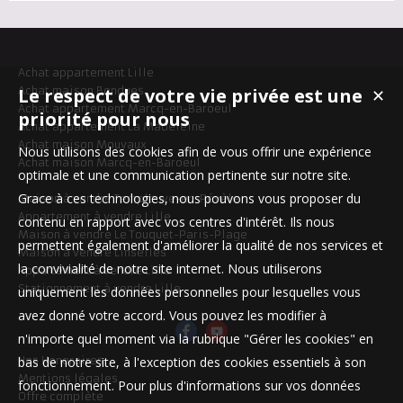
Achat appartement Lille
Le respect de votre vie privée est une
Achat maison Bondues
✕
Achat appartement Marcq-en-Baroeul
priorité pour nous
Achat appartement La Madeleine
Achat maison Mouvaux
Nous utilisons des cookies afin de vous offrir une expérience
Achat maison Marcq-en-Baroeul
optimale et une communication pertinente sur notre site.
Grace à ces technologies, nous pouvons vous proposer du
Maison à vendre Templeuve-en-Pévèle
Appartement à vendre Lille
contenu en rapport avec vos centres d'intérêt. Ils nous
Maison à vendre Le Touquet-Paris-Plage
permettent également d'améliorer la qualité de nos services et
Maison à vendre Linselles
la convivialité de notre site internet. Nous utiliserons
Appartement à vendre Lille
Stationnement à vendre Lille
uniquement les données personnelles pour lesquelles vous
avez donné votre accord. Vous pouvez les modifier à
n'importe quel moment via la rubrique "Gérer les cookies" en
bas de notre site, à l'exception des cookies essentiels à son
Nos Honoraires
Mentions légales
fonctionnement. Pour plus d'informations sur vos données
Offre complète