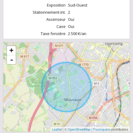
Exposition
Sud-Ouest
Stationnement int.
2
Ascenseur
Oui
Cave
Oui
Taxe foncière
2 500 €/an
+
-
Leaflet
| ©
OpenStreetMap
|
Foursquare
contributors