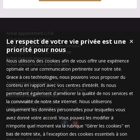
Achat appartement Lille
Le respect de votre vie privée est une
Achat maison Bondues
✕
Achat appartement Marcq-en-Baroeul
priorité pour nous
Achat appartement La Madeleine
Achat maison Mouvaux
Nous utilisons des cookies afin de vous offrir une expérience
Achat maison Marcq-en-Baroeul
optimale et une communication pertinente sur notre site.
Grace à ces technologies, nous pouvons vous proposer du
Maison à vendre Templeuve-en-Pévèle
Appartement à vendre Lille
contenu en rapport avec vos centres d'intérêt. Ils nous
Maison à vendre Le Touquet-Paris-Plage
permettent également d'améliorer la qualité de nos services et
Maison à vendre Linselles
la convivialité de notre site internet. Nous utiliserons
Appartement à vendre Lille
Stationnement à vendre Lille
uniquement les données personnelles pour lesquelles vous
avez donné votre accord. Vous pouvez les modifier à
n'importe quel moment via la rubrique "Gérer les cookies" en
bas de notre site, à l'exception des cookies essentiels à son
Nos Honoraires
Mentions légales