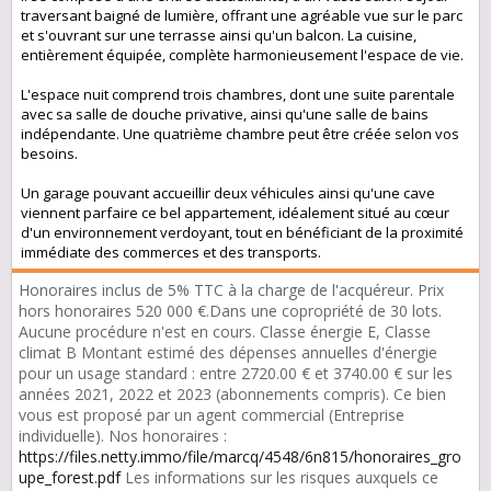
traversant baigné de lumière, offrant une agréable vue sur le parc
et s'ouvrant sur une terrasse ainsi qu'un balcon. La cuisine,
entièrement équipée, complète harmonieusement l'espace de vie.
L'espace nuit comprend trois chambres, dont une suite parentale
avec sa salle de douche privative, ainsi qu'une salle de bains
indépendante. Une quatrième chambre peut être créée selon vos
besoins.
Un garage pouvant accueillir deux véhicules ainsi qu'une cave
viennent parfaire ce bel appartement, idéalement situé au cœur
d'un environnement verdoyant, tout en bénéficiant de la proximité
immédiate des commerces et des transports.
Honoraires inclus de 5% TTC à la charge de l'acquéreur. Prix
hors honoraires 520 000 €.Dans une copropriété de 30 lots.
Aucune procédure n'est en cours. Classe énergie E, Classe
climat B Montant estimé des dépenses annuelles d'énergie
pour un usage standard : entre 2720.00 € et 3740.00 € sur les
années 2021, 2022 et 2023 (abonnements compris). Ce bien
vous est proposé par un agent commercial (Entreprise
individuelle). Nos honoraires :
https://files.netty.immo/file/marcq/4548/6n815/honoraires_gro
upe_forest.pdf
Les informations sur les risques auxquels ce