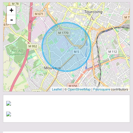
+
-
Leaflet
| ©
OpenStreetMap
|
Foursquare
contributors