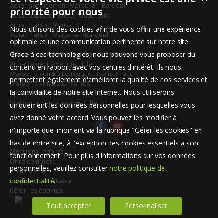
Achat appartement Marcq-en-Baroeul
priorité pour nous
Achat appartement La Madeleine
Achat maison Mouvaux
Nous utilisons des cookies afin de vous offrir une expérience
Achat maison Marcq-en-Baroeul
optimale et une communication pertinente sur notre site.
Grace à ces technologies, nous pouvons vous proposer du
Maison à vendre Templeuve-en-Pévèle
Appartement à vendre Lille
contenu en rapport avec vos centres d'intérêt. Ils nous
Maison à vendre Le Touquet-Paris-Plage
permettent également d'améliorer la qualité de nos services et
Maison à vendre Linselles
la convivialité de notre site internet. Nous utiliserons
Appartement à vendre Lille
Stationnement à vendre Lille
uniquement les données personnelles pour lesquelles vous
avez donné votre accord. Vous pouvez les modifier à
n'importe quel moment via la rubrique "Gérer les cookies" en
bas de notre site, à l'exception des cookies essentiels à son
Nos Honoraires
Mentions légales
fonctionnement. Pour plus d'informations sur vos données
Offre complète
personnelles, veuillez consulter
notre politique de
Plan du site
confidentialité
.
Espace propriétaire
Gérer les cookies
Tout accepter
Personnaliser