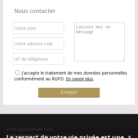
Nous contacter
J'accepte le traitement de mes données personnelles
conformément au RGPD.
En savoir plus
Achat appartement Lille
Le respect de votre vie privée est une
Achat maison Bondues
✕