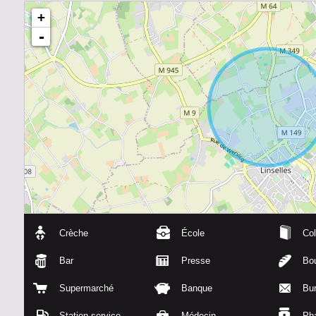
+
-
Crèche
École
Col
Bar
Presse
Bou
Supermarché
Banque
Bu
Station service
Médecin
Ph