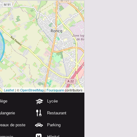
Leaflet
| ©
OpenStreetMap
|
Foursquare
contributors
lège
Lycée
langerie
Restaurant
reaux de poste
Parking
armacie
Hôpital