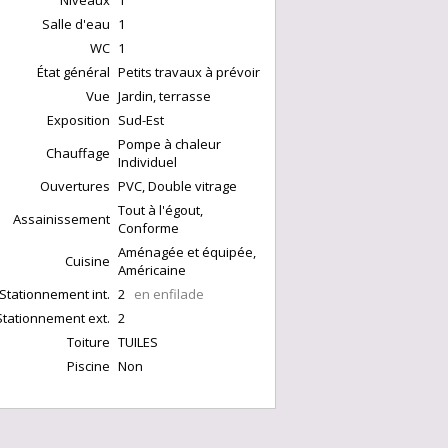
Niveaux
1
Salle d'eau
1
WC
1
État général
Petits travaux à prévoir
Vue
Jardin, terrasse
Exposition
Sud-Est
Pompe à chaleur
Chauffage
Individuel
Ouvertures
PVC, Double vitrage
Tout à l'égout,
Assainissement
Conforme
Aménagée et équipée,
Cuisine
Américaine
Stationnement int.
2
en enfilade
Stationnement ext.
2
Toiture
TUILES
Piscine
Non