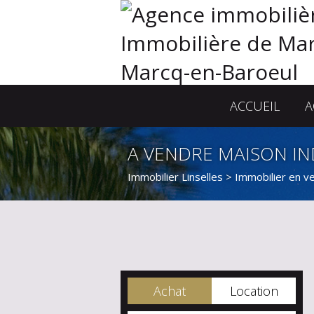
ACCUEIL
A
A VENDRE MAISON IND
Immobilier Linselles
>
Immobilier en ve
Achat
Location