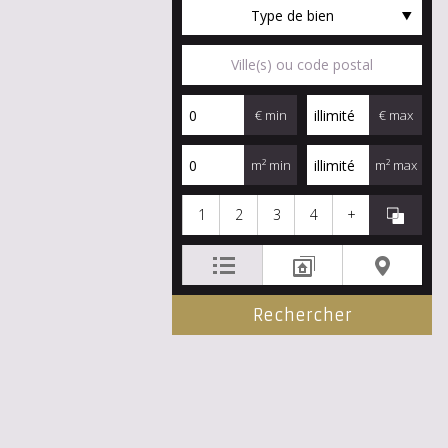
Type de bien
€ min
€ max
m² min
m² max
1
2
3
4
+