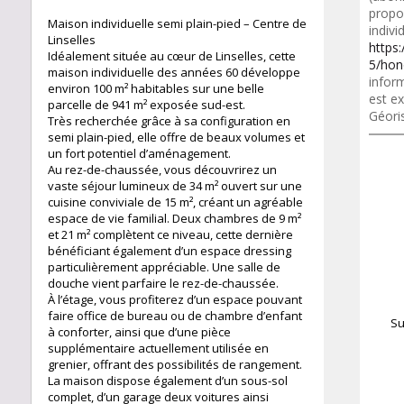
propo
Maison individuelle semi plain-pied – Centre de
indivi
Linselles
https
Idéalement située au cœur de Linselles, cette
5/hon
maison individuelle des années 60 développe
inform
environ 100 m² habitables sur une belle
est ex
parcelle de 941 m² exposée sud-est.
Géori
Très recherchée grâce à sa configuration en
semi plain-pied, elle offre de beaux volumes et
un fort potentiel d’aménagement.
Au rez-de-chaussée, vous découvrirez un
vaste séjour lumineux de 34 m² ouvert sur une
cuisine conviviale de 15 m², créant un agréable
espace de vie familial. Deux chambres de 9 m²
et 21 m² complètent ce niveau, cette dernière
bénéficiant également d’un espace dressing
particulièrement appréciable. Une salle de
douche vient parfaire le rez-de-chaussée.
À l’étage, vous profiterez d’un espace pouvant
faire office de bureau ou de chambre d’enfant
Su
à conforter, ainsi que d’une pièce
supplémentaire actuellement utilisée en
grenier, offrant des possibilités de rangement.
La maison dispose également d’un sous-sol
complet, d’un garage deux voitures ainsi