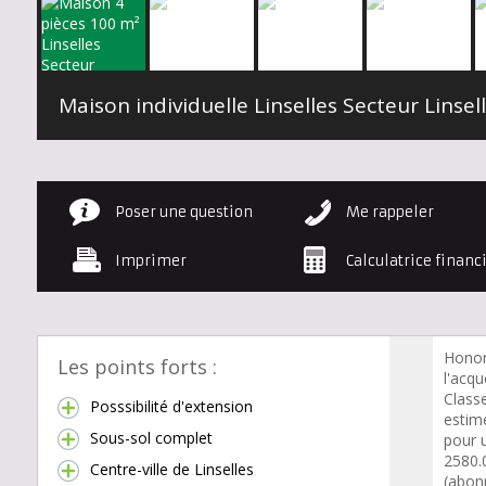
Poser une question
Me rappeler
Imprimer
Calculatrice financ
Honor
Les points forts :
l'acqu
Class
Posssibilité d'extension
estim
Sous-sol complet
pour 
2580.
Centre-ville de Linselles
(abon