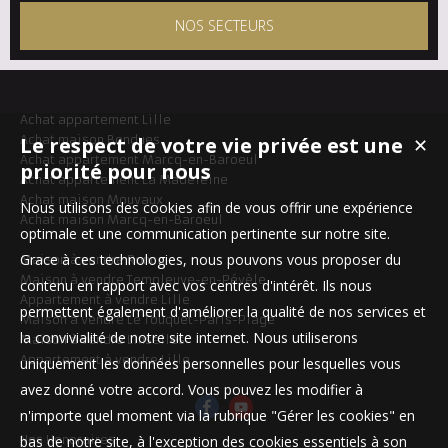
NOS SECTEURS
Achat appartement Lille
Achat maison Bondues
Le respect de votre vie privée est une
✕
Achat appartement Marcq-en-Baroeul
priorité pour nous
Achat appartement La Madeleine
Achat maison Mouvaux
Nous utilisons des cookies afin de vous offrir une expérience
Achat maison Marcq-en-Baroeul
optimale et une communication pertinente sur notre site.
Grace à ces technologies, nous pouvons vous proposer du
Maison à vendre Roncq
Maison à vendre Templeuve-en-Pévèle
contenu en rapport avec vos centres d'intérêt. Ils nous
Appartement à vendre Lille
permettent également d'améliorer la qualité de nos services et
Maison à vendre Le Touquet-Paris-Plage
la convivialité de notre site internet. Nous utiliserons
Maison à vendre Linselles
Appartement à vendre Lille
uniquement les données personnelles pour lesquelles vous
avez donné votre accord. Vous pouvez les modifier à
n'importe quel moment via la rubrique "Gérer les cookies" en
Nos Honoraires
bas de notre site, à l'exception des cookies essentiels à son