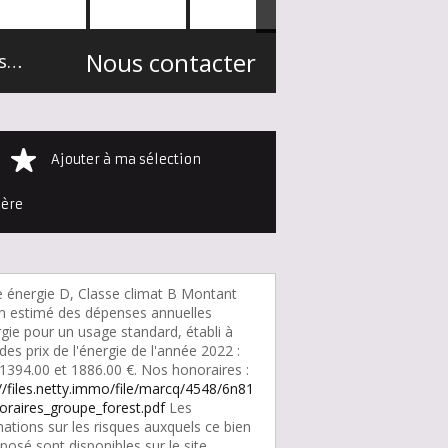
Nous contacter
Maison individuelle Bondues Secteur Autres villes du Nord
115 m²
Ajouter à ma sélection
ière
e énergie D, Classe climat B Montant
 estimé des dépenses annuelles
gie pour un usage standard, établi à
 des prix de l'énergie de l'année 2022 :
 1394.00 et 1886.00 €. Nos honoraires :
://files.netty.immo/file/marcq/4548/6n81
oraires_groupe_forest.pdf
Les
ations sur les risques auxquels ce bien
posé sont disponibles sur le site