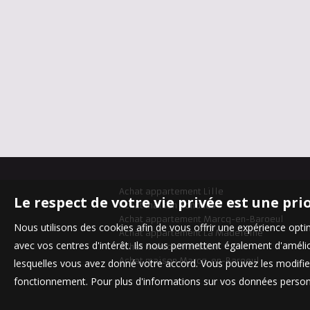
Achat appartement Lille
Le respect de votre vie privée est une pri
Achat maison Bondues
Achat appartement Marcq-en-Baroeul
Nous utilisons des cookies afin de vous offrir une expérience op
Achat appartement La Madeleine
avec vos centres d'intérêt. Ils nous permettent également d'amélior
Achat maison Mouvaux
Achat maison Marcq-en-Baroeul
lesquelles vous avez donné votre accord. Vous pouvez les modifier
fonctionnement. Pour plus d'informations sur vos données personn