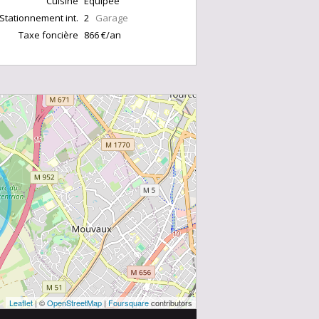
Cuisine
Equipée
Stationnement int.
2
Garage
Taxe foncière
866 €/an
Leaflet
| ©
OpenStreetMap
|
Foursquare
contributors