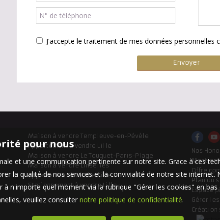
J'accepte le traitement de mes données personnelle
Maison à vendre Templeuve-en-Pévèle
orité pour nous
Appartement à vendre Lille
Nos Hono
Maison à vendre Le Touquet-Paris-Plage
timale et une communication pertinente sur notre site. Grace à ces 
Mentions
Maison à vendre Linselles
Offre co
er la qualité de nos services et la convivialité de notre site interne
Appartement à vendre Lille
Plan du s
Stationnement à vendre Lille
 à n'importe quel moment via la rubrique "Gérer les cookies" en bas d
Espace p
elles, veuillez consulter
notre politique de confidentialité
.
Gérer le
Création