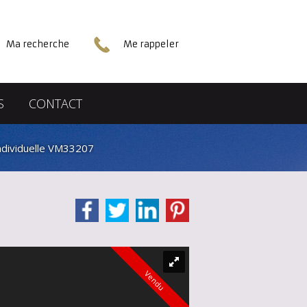
Ma recherche
Me rappeler
S
CONTACT
ndividuelle VM33207
Vendu