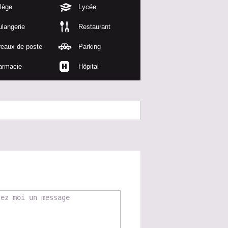
lège
Lycée
langerie
Restaurant
reaux de poste
Parking
armacie
Hôpital