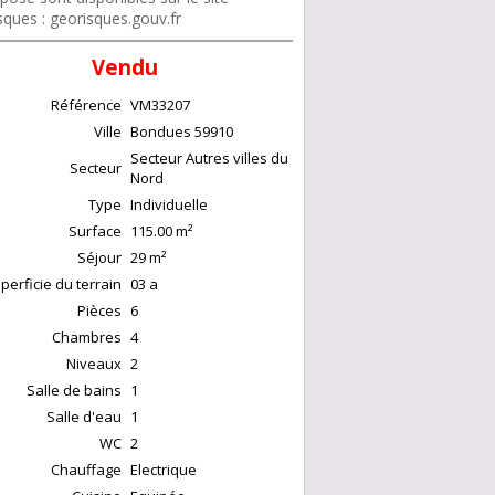
sques : georisques.gouv.fr
Vendu
Référence
VM33207
Ville
Bondues
59910
Secteur Autres villes du
Secteur
Nord
Type
Individuelle
Surface
115.00
m²
Séjour
29
m²
perficie du terrain
03 a
Pièces
6
Chambres
4
Niveaux
2
Salle de bains
1
Salle d'eau
1
WC
2
Chauffage
Electrique