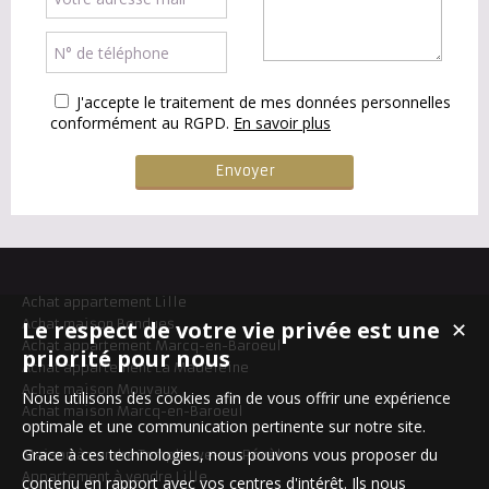
J'accepte le traitement de mes données personnelles
conformément au RGPD.
En savoir plus
Achat appartement Lille
Le respect de votre vie privée est une
Achat maison Bondues
✕
Achat appartement Marcq-en-Baroeul
priorité pour nous
Achat appartement La Madeleine
Achat maison Mouvaux
Nous utilisons des cookies afin de vous offrir une expérience
Achat maison Marcq-en-Baroeul
optimale et une communication pertinente sur notre site.
Grace à ces technologies, nous pouvons vous proposer du
Maison à vendre Templeuve-en-Pévèle
Appartement à vendre Lille
contenu en rapport avec vos centres d'intérêt. Ils nous