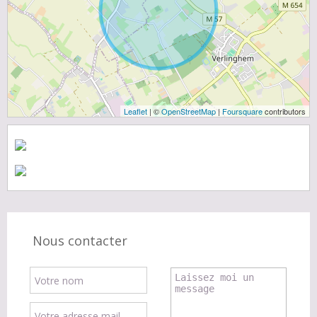
Leaflet
| ©
OpenStreetMap
|
Foursquare
contributors
Nous contacter