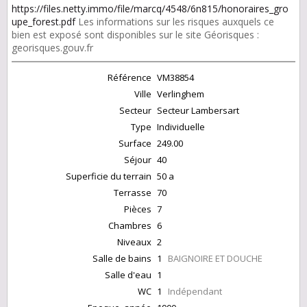
https://files.netty.immo/file/marcq/4548/6n815/honoraires_gro
upe_forest.pdf
Les informations sur les risques auxquels ce
bien est exposé sont disponibles sur le site Géorisques :
georisques.gouv.fr
Référence
VM38854
Ville
Verlinghem
Secteur
Secteur Lambersart
Type
Individuelle
Surface
249.00
Séjour
40
Superficie du terrain
50 a
Terrasse
70
Pièces
7
Chambres
6
Niveaux
2
Salle de bains
1
BAIGNOIRE ET DOUCHE
Salle d'eau
1
WC
1
Indépendant