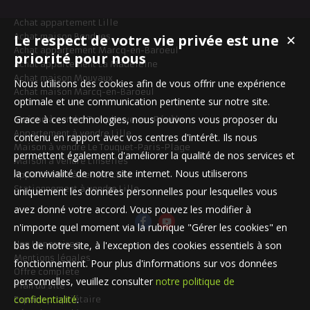
Achat appartement Lille
Le respect de votre vie privée est une
Achat maison Bondues
✕
Achat appartement Marcq-en-Baroeul
priorité pour nous
Achat appartement La Madeleine
Achat maison Mouvaux
Nous utilisons des cookies afin de vous offrir une expérience
Achat maison Marcq-en-Baroeul
optimale et une communication pertinente sur notre site.
Grace à ces technologies, nous pouvons vous proposer du
Maison à vendre Templeuve-en-Pévèle
Appartement à vendre Lille
contenu en rapport avec vos centres d'intérêt. Ils nous
Maison à vendre Le Touquet-Paris-Plage
permettent également d'améliorer la qualité de nos services et
Maison à vendre Linselles
la convivialité de notre site internet. Nous utiliserons
Appartement à vendre Lille
Stationnement à vendre Lille
uniquement les données personnelles pour lesquelles vous
avez donné votre accord. Vous pouvez les modifier à
n'importe quel moment via la rubrique "Gérer les cookies" en
bas de notre site, à l'exception des cookies essentiels à son
Nos Honoraires
Mentions légales
fonctionnement. Pour plus d'informations sur vos données
Offre complète
personnelles, veuillez consulter
notre politique de
Plan du site
confidentialité
.
Espace propriétaire