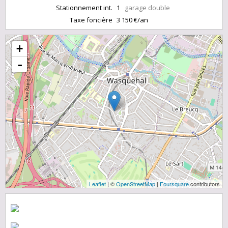
Stationnement int.
1
garage double
Taxe foncière
3 150 €/an
+
-
Leaflet
| ©
OpenStreetMap
|
Foursquare
contributors