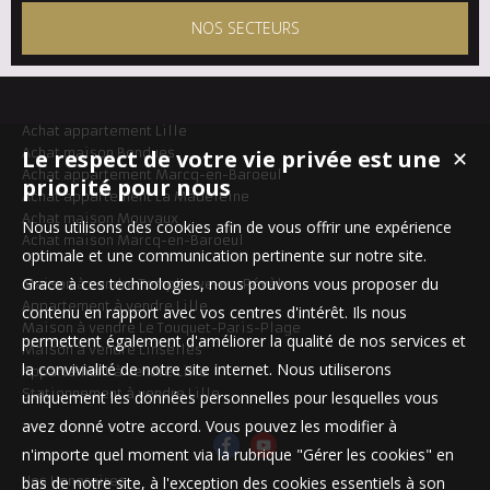
NOS SECTEURS
Achat appartement Lille
Achat maison Bondues
Le respect de votre vie privée est une
✕
Achat appartement Marcq-en-Baroeul
priorité pour nous
Achat appartement La Madeleine
Achat maison Mouvaux
Nous utilisons des cookies afin de vous offrir une expérience
Achat maison Marcq-en-Baroeul
optimale et une communication pertinente sur notre site.
Grace à ces technologies, nous pouvons vous proposer du
Maison à vendre Templeuve-en-Pévèle
Appartement à vendre Lille
contenu en rapport avec vos centres d'intérêt. Ils nous
Maison à vendre Le Touquet-Paris-Plage
permettent également d'améliorer la qualité de nos services et
Maison à vendre Linselles
la convivialité de notre site internet. Nous utiliserons
Appartement à vendre Lille
Stationnement à vendre Lille
uniquement les données personnelles pour lesquelles vous
avez donné votre accord. Vous pouvez les modifier à
n'importe quel moment via la rubrique "Gérer les cookies" en
Nos Honoraires
bas de notre site, à l'exception des cookies essentiels à son