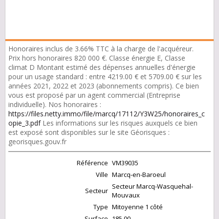
Honoraires inclus de 3.66% TTC à la charge de l'acquéreur.
Prix hors honoraires 820 000 €. Classe énergie E, Classe
climat D Montant estimé des dépenses annuelles d'énergie
pour un usage standard : entre 4219.00 € et 5709.00 € sur les
années 2021, 2022 et 2023 (abonnements compris). Ce bien
vous est proposé par un agent commercial (Entreprise
individuelle). Nos honoraires :
https://files.netty.immo/file/marcq/17112/Y3W25/honoraires_c
opie_3.pdf
Les informations sur les risques auxquels ce bien
est exposé sont disponibles sur le site Géorisques :
georisques.gouv.fr
Référence
VM39035
Ville
Marcq-en-Baroeul
Secteur Marcq-Wasquehal-
Secteur
Mouvaux
Type
Mitoyenne 1 côté
Surface
185.00