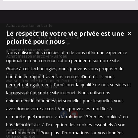
Achat appartement Lille
Le respect de votre vie privée est une
Achat maison Bondues
✕
Achat appartement Marcq-en-Baroeul
priorité pour nous
Achat appartement La Madeleine
Achat maison Mouvaux
Nous utilisons des cookies afin de vous offrir une expérience
Achat maison Marcq-en-Baroeul
optimale et une communication pertinente sur notre site.
Grace à ces technologies, nous pouvons vous proposer du
Maison à vendre Templeuve-en-Pévèle
Appartement à vendre Lille
contenu en rapport avec vos centres d'intérêt. Ils nous
Maison à vendre Le Touquet-Paris-Plage
permettent également d'améliorer la qualité de nos services et
Maison à vendre Linselles
la convivialité de notre site internet. Nous utiliserons
Appartement à vendre Lille
Stationnement à vendre Lille
uniquement les données personnelles pour lesquelles vous
avez donné votre accord. Vous pouvez les modifier à
n'importe quel moment via la rubrique "Gérer les cookies" en
bas de notre site, à l'exception des cookies essentiels à son
Nos Honoraires
Mentions légales
fonctionnement. Pour plus d'informations sur vos données
Offre complète