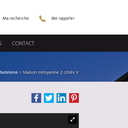
Ma recherche
Me rappeler
S
CONTACT
Madeleine
> Maison mitoyenne 2 côtés VM39220