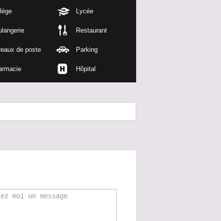
lège
Lycée
langerie
Restaurant
reaux de poste
Parking
armacie
Hôpital