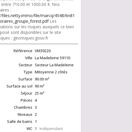
: entre 710.00 et 1000.00 €. Nos
ires :
://files.netty.immo/file/marcq/4548/6n81
oraires_groupe_forest.pdf
Les
ations sur les risques auxquels ce bien
posé sont disponibles sur le site
sques : georisques.gouv.fr
Référence
VM39220
Ville
La Madeleine
59110
Secteur
Secteur La Madeleine
Type
Mitoyenne 2 côtés
Surface
90.00
m²
Surface au sol
90
m²
Séjour
25
m²
Pièces
4
Chambres
3
Niveaux
2
Salle de bains
1
WC
1
Indépendant