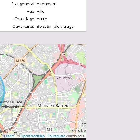
État général
A rénover
Vue
Ville
Chauffage
Autre
Ouvertures
Bois, Simple vitrage
Ameublement
Non meublé
Taxe foncière
600 €/an
Leaflet
| ©
OpenStreetMap
|
Foursquare
contributors