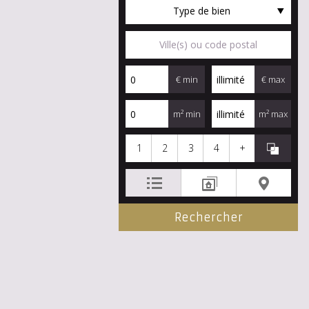
Type de bien
€ min
€ max
m² min
m² max
1
2
3
4
+