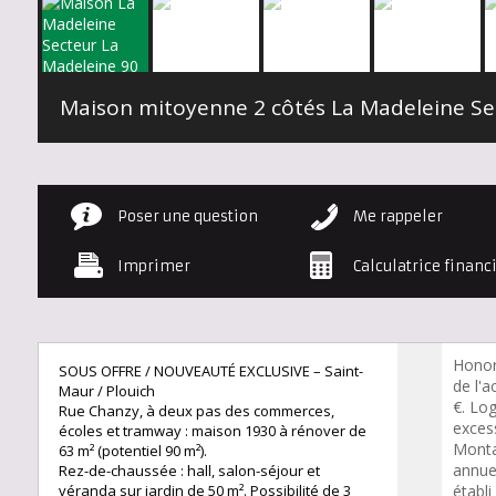
Poser une question
Me rappeler
Imprimer
Calculatrice financ
Honor
SOUS OFFRE / NOUVEAUTÉ EXCLUSIVE – Saint-
de l'a
Maur / Plouich
€. Lo
Rue Chanzy, à deux pas des commerces,
excess
écoles et tramway : maison 1930 à rénover de
Monta
63 m² (potentiel 90 m²).
annue
Rez-de-chaussée : hall, salon-séjour et
véranda sur jardin de 50 m². Possibilité de 3
établi