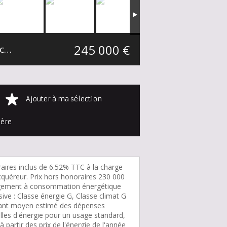
245 000 €
Maison mitoyenne 2 côtés La Madeleine Secteur La Madeleine
90 m²
Ajouter à ma sélection
ière
aires inclus de 6.52% TTC à la charge
cquéreur. Prix hors honoraires 230 000
gement à consommation énergétique
ive : Classe énergie G, Classe climat G
nt moyen estimé des dépenses
lles d'énergie pour un usage standard,
 à partir des prix de l'énergie de l'année