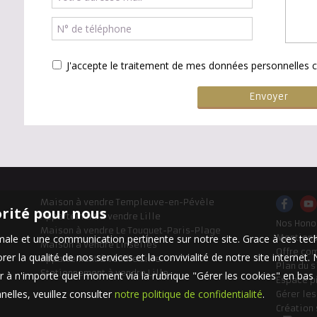
J'accepte le traitement de mes données personnelle
Maison à vendre Templeuve-en-Pévèle
orité pour nous
Appartement à vendre Lille
Nos Hono
Maison à vendre Le Touquet-Paris-Plage
timale et une communication pertinente sur notre site. Grace à ces 
Mentions
Maison à vendre Linselles
Offre co
er la qualité de nos services et la convivialité de notre site interne
Appartement à vendre Lille
Plan du s
Stationnement à vendre Lille
 à n'importe quel moment via la rubrique "Gérer les cookies" en bas d
Espace p
elles, veuillez consulter
notre politique de confidentialité
.
Gérer le
Création 