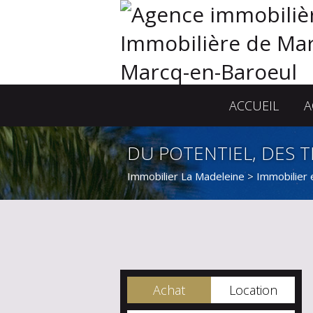
ACCUEIL
A
DU POTENTIEL, DES T
Immobilier La Madeleine
>
Immobilier 
Achat
Location