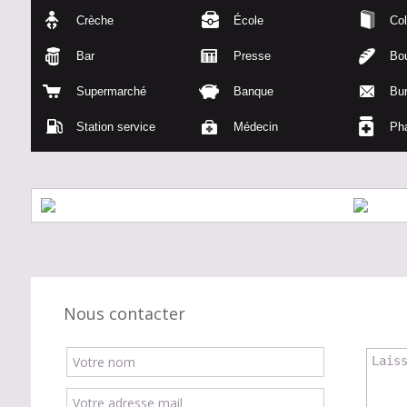
Crèche
École
Col
Bar
Presse
Bou
Supermarché
Banque
Bu
Station service
Médecin
Ph
Nous contacter