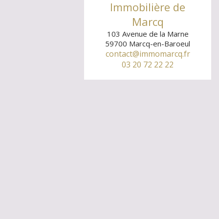
Immobilière de
Marcq
103 Avenue de la Marne
59700
Marcq-en-Baroeul
contact@immomarcq.fr
03 20 72 22 22