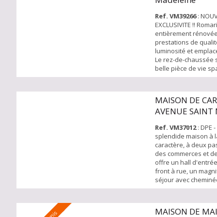
d'une cheminée à ins
ouve...
Ref. VM39266
: NOU
EXCLUSIVITE !! Romar
entièrement rénové
prestations de quali
luminosité et emplac
Le rez-de-chaussée 
belle pièce de vie sp
largement tournée ver
idéale pour recevoir.
trouverez également
MAISON DE CA
sur mesure signée 
AVENUE SAINT
arrière-cuisine / celli
chambre et un bur...
Ref. VM37012
: DPE -
splendide maison à 
caractère, à deux pa
des commerces et des
offre un hall d'entré
front à rue, un magn
séjour avec cheminée
une salle à manger 
window avec accès a
SUD OUEST sans vis à
MAISON DE MA
95 m². Cuisine équip