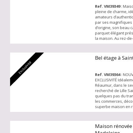
cuisine ouverte sur l
Ref. VM39349
: Mais
buande...
pleine de charme, id
amateurs d’authentici
par ses magnifiques 
d’origine, son beau c
parquet élégant pré
la maison. Au rez-de
couloir d’entrée dess
manger agrémentée 
vitrail d’époque ave
Bel étage à Sai
séjour double, doté
Exclusivité
décorative, est subli
Ref. VM39364
: NOU
EXCLUSIVITÉ Idéaleme
Réaumur, dans le sec
recherché de Lille Sa
quelques pas du tra
les commerces, déco
superbe maison en re
offrant un environn
verdoyant. Dès l'ent
séduits par un hall d
Maison rénovée 
WC, un chaleureux s
Madeleine