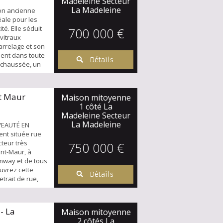
Madeleine Secteur
e jardin. Une
La Madeleine
on ancienne
158 m²
éale pour les
té. Elle séduit
700 000 €
vitraux
arrelage et son
sent dans toute
Détails
-chaussée, un
ert une salle à
d’un superbe
c son dôme. Le
nt Maur
Maison mitoyenne
 d’une cheminée
1 côté La
mé par un...
Madeleine Secteur
La Madeleine
VEAUTÉ EN
148.73 m²
nt située rue
teur très
750 000 €
int-Maur, à
mway et de tous
uvrez cette
Détails
trait de rue,
ement calme et
rée, vous serez
'accueil avec
- La
Maison mitoyenne
alon agrémenté
2 côtés La