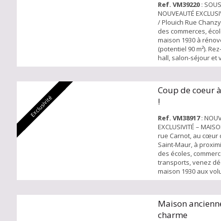
Ref. VM39220
: SOUS
NOUVEAUTÉ EXCLUSIV
/ Plouich Rue Chanzy
des commerces, écol
maison 1930 à rénov
(potentiel 90 m²). Re
hall, salon-séjour et
jardin de 50 m². Possi
chambres + salle de b
Cave. Idéal pour rén
Coup de coeur à
investissement dans 
Exclusivité
!
recherché !
Ref. VM38917
: NOU
EXCLUSIVITÉ – MAISO
rue Carnot, au cœur 
Saint-Maur, à proxim
des écoles, commerc
transports, venez dé
maison 1930 aux vo
impressionnants. Au 
chaussée, vous trou
entrée, un salon et u
Maison ancienne
manger avec parquet
charme
hauteur sous plafond