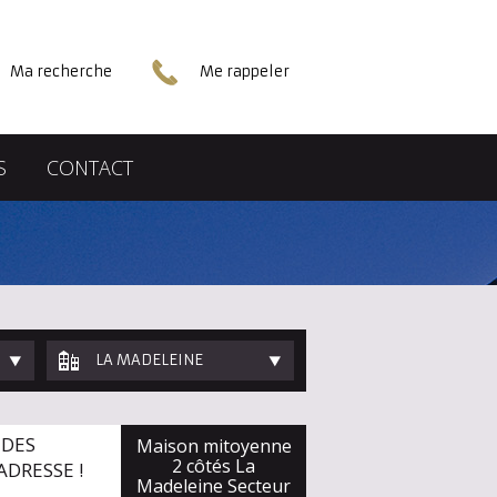
Ma recherche
Me rappeler
S
CONTACT
LA MADELEINE
 DES
Maison mitoyenne
2 côtés La
ADRESSE !
Madeleine Secteur