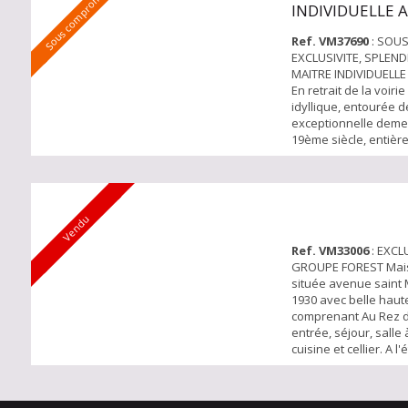
Sous compromis
INDIVIDUELLE A
espace déjeuner. Au 1
MAUR
Ref. VM37690
: SOUS
EXCLUSIVITE, SPLEN
MAITRE INDIVIDUELLE
En retrait de la voir
idyllique, entourée d
exceptionnelle deme
19ème siècle, entiè
Elle offre, un hall d'
desservant, un livin
lumière, une cuisine
repas, un salon TV, 
Vendu
de sport, une buande
arrière ...
Ref. VM33006
: EXCL
GROUPE FOREST Mais
située avenue saint
1930 avec belle haut
comprenant Au Rez 
entrée, séjour, salle
cuisine et cellier. A 
et salle de bain. A l'
2 autres chambres. 
aménageable Jardin 