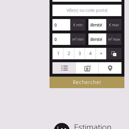
€ min
€ max
m² min
m² max
1
2
3
4
+
Estimation