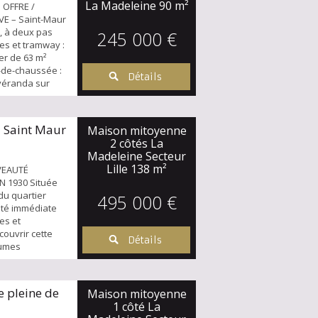
La Madeleine
90 m²
 OFFRE /
E – Saint-Maur
, à deux pas
245 000 €
es et tramway :
er de 63 m²
z-de-chaussée :
Détails
 véranda sur
bilité de 3
ains à l’étage.
ovation ou
 Saint Maur
Maison mitoyenne
un quartier
2 côtés La
Madeleine Secteur
Lille
138 m²
VEAUTÉ
N 1930 Située
du quartier
495 000 €
ité immédiate
es et
couvrir cette
Détails
lumes
rez-de-
verez une
ne salle à
 pleine de
Maison mitoyenne
, cheminée et
1 côté La
, ainsi qu’une