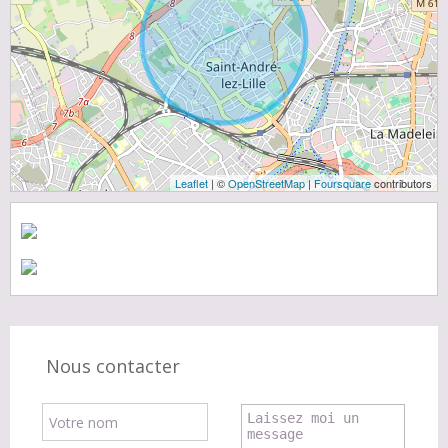
Leaflet
| ©
OpenStreetMap
|
Foursquare
contributors
Nous contacter