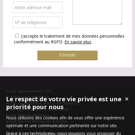
J'accepte le traitement de mes données personnelles
conformément au RGPD.
En savoir plus
Achat appartement Lille
Le respect de votre vie privée est une
Achat maison Bondues
✕
Achat appartement Marcq-en-Baroeul
priorité pour nous
Achat appartement La Madeleine
Achat maison Mouvaux
Nous utilisons des cookies afin de vous offrir une expérience
Achat maison Marcq-en-Baroeul
optimale et une communication pertinente sur notre site.
Grace à ces technologies, nous pouvons vous proposer du
Maison à vendre Templeuve-en-Pévèle