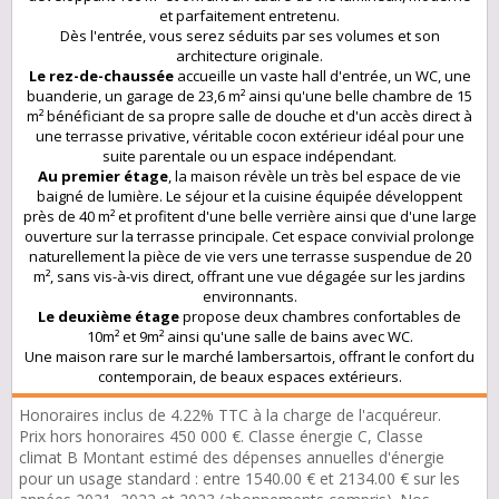
et parfaitement entretenu.
Dès l'entrée, vous serez séduits par ses volumes et son
architecture originale.
Le rez-de-chaussée
accueille un vaste hall d'entrée, un WC, une
buanderie, un garage de 23,6 m² ainsi qu'une belle chambre de 15
m² bénéficiant de sa propre salle de douche et d'un accès direct à
une terrasse privative, véritable cocon extérieur idéal pour une
suite parentale ou un espace indépendant.
Au premier étage
, la maison révèle un très bel espace de vie
baigné de lumière. Le séjour et la cuisine équipée développent
près de 40 m² et profitent d'une belle verrière ainsi que d'une large
ouverture sur la terrasse principale. Cet espace convivial prolonge
naturellement la pièce de vie vers une terrasse suspendue de 20
m², sans vis-à-vis direct, offrant une vue dégagée sur les jardins
environnants.
Le deuxième étage
propose deux chambres confortables de
10m² et 9m² ainsi qu'une salle de bains avec WC.
Une maison rare sur le marché lambersartois, offrant le confort du
contemporain, de beaux espaces extérieurs.
Honoraires inclus de 4.22% TTC à la charge de l'acquéreur.
Prix hors honoraires 450 000 €. Classe énergie C, Classe
climat B Montant estimé des dépenses annuelles d'énergie
pour un usage standard : entre 1540.00 € et 2134.00 € sur les