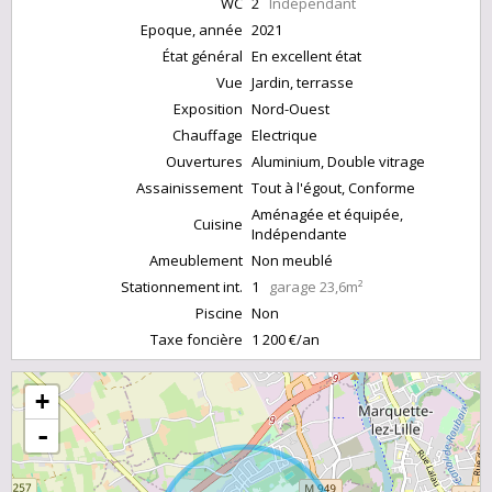
WC
2
Indépendant
Epoque, année
2021
État général
En excellent état
Vue
Jardin, terrasse
Exposition
Nord-Ouest
Chauffage
Electrique
Ouvertures
Aluminium, Double vitrage
Assainissement
Tout à l'égout, Conforme
Aménagée et équipée,
Cuisine
Indépendante
Ameublement
Non meublé
Stationnement int.
1
garage 23,6m²
Piscine
Non
Taxe foncière
1 200 €/an
+
-