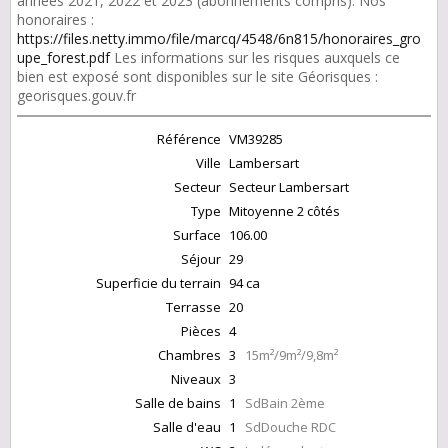
années 2021, 2022 et 2023 (abonnements compris). Nos
honoraires :
https://files.netty.immo/file/marcq/4548/6n815/honoraires_gro
upe_forest.pdf
Les informations sur les risques auxquels ce
bien est exposé sont disponibles sur le site Géorisques :
georisques.gouv.fr
Référence
VM39285
Ville
Lambersart
Secteur
Secteur Lambersart
Type
Mitoyenne 2 côtés
Surface
106.00
Séjour
29
Superficie du terrain
94 ca
Terrasse
20
Pièces
4
Chambres
3
15m²/9m²/9,8m²
Niveaux
3
Salle de bains
1
SdBain 2ème
Salle d'eau
1
SdDouche RDC