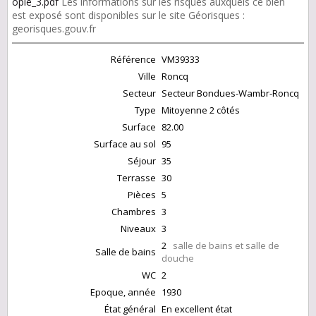
opie_3.pdf
Les informations sur les risques auxquels ce bien
est exposé sont disponibles sur le site Géorisques :
georisques.gouv.fr
Référence
VM39333
Ville
Roncq
Secteur
Secteur Bondues-Wambr-Roncq
Type
Mitoyenne 2 côtés
Surface
82.00
Surface au sol
95
Séjour
35
Terrasse
30
Pièces
5
Chambres
3
Niveaux
3
2
salle de bains et salle de
Salle de bains
douche
WC
2
Epoque, année
1930
État général
En excellent état