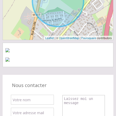
Leaflet
| ©
OpenStreetMap
|
Foursquare
contributors
Nous contacter