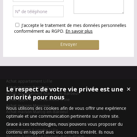
J'accepte le traitement de mes données personnelles
conformément au RGPD.
En savoir plus
Achat appartement Lille
Le respect de votre vie privée est une
Achat maison Bondues
✕
Achat appartement Marcq-en-Baroeul
priorité pour nous
Achat appartement La Madeleine
Achat maison Mouvaux
Nous utilisons des cookies afin de vous offrir une expérience
Achat maison Marcq-en-Baroeul
optimale et une communication pertinente sur notre site.
Grace à ces technologies, nous pouvons vous proposer du
Maison à vendre Templeuve-en-Pévèle
Appartement à vendre Lille
contenu en rapport avec vos centres d'intérêt. Ils nous
Maison à vendre Le Touquet-Paris-Plage