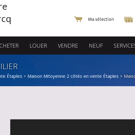
Ma sélection
CHETER
LOUER
VENDRE
NEUF
SERVICE
ILIER
nte Étaples
>
Maison Mitoyenne 2 côtés en vente Étaples
> Mais