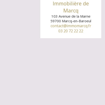
Immobilière de
Marcq
103 Avenue de la Marne
59700
Marcq-en-Baroeul
contact@immomarcq.fr
03 20 72 22 22