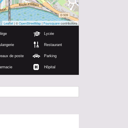
Leaflet
| ©
OpenStreetMap
|
Foursquare
contributors
lège
Lycée
langerie
Restaurant
reaux de poste
Parking
armacie
Hôpital