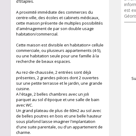
d'Etaples.
inform
est ex
A proximité immédiate des commerces du
Géori
centre-ville, des écoles et cabinets médicaux,
cette maison présente de multiples possibilités
d'aménagement de par son double usage
habitation/commercial.
Cette maison est divisible en habitation+ cellule
commerciale, ou plusieurs appartements (4-5),
ou une habitation seule pour une famille à la
recherche de beaux espaces.
Au rez-de-chaussée, 2 entrées sont déjà
présentes, 2 grandes pièces dont 2 ouvertes
Su
sur une petite terrasse et le jardin, une grande
cuisine.
A l'étage, 2 belles chambres avec un joli
parquet au sol d'époque et une salle de bain
avec WC.
Un grand plateau de plus de 60m2 au sol avec
de belles poutres en bois et une belle hauteur
sous plafond laisse imaginer l'implantation
d'une suite parentale, ou d'un appartement de
charme.