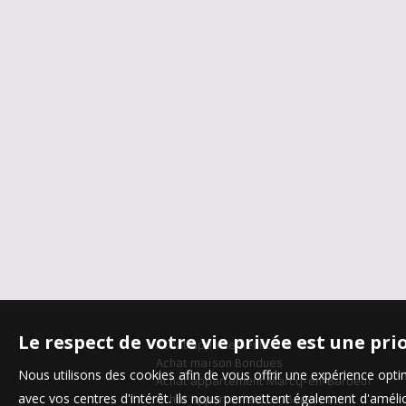
Le respect de votre vie privée est une pri
Achat appartement Lille
Achat maison Bondues
Nous utilisons des cookies afin de vous offrir une expérience op
Achat appartement Marcq-en-Baroeul
avec vos centres d'intérêt. Ils nous permettent également d'amélior
Achat appartement La Madeleine