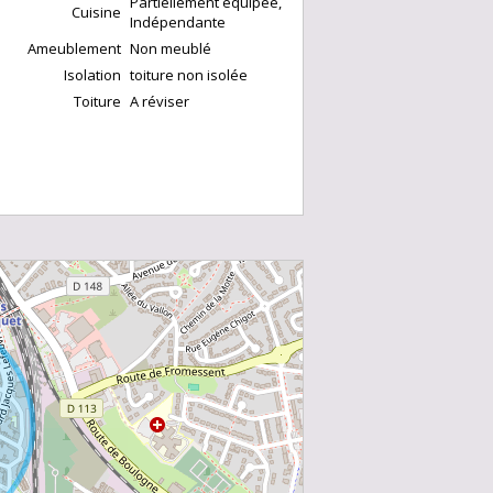
Partiellement équipée,
Cuisine
Indépendante
Ameublement
Non meublé
Isolation
toiture non isolée
Toiture
A réviser