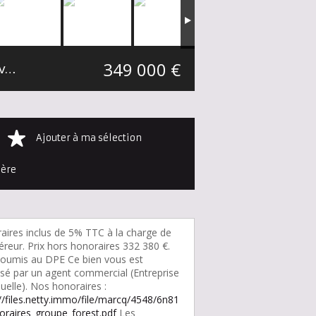
349 000 €
Maison mitoyenne 2 côtés Étaples Secteur villes proches du Touquet
200 m²
Ajouter à ma sélection
ière
aires inclus de 5% TTC à la charge de
éreur. Prix hors honoraires 332 380 €.
oumis au DPE Ce bien vous est
sé par un agent commercial (Entreprise
duelle). Nos honoraires :
://files.netty.immo/file/marcq/4548/6n81
oraires_groupe_forest.pdf
Les