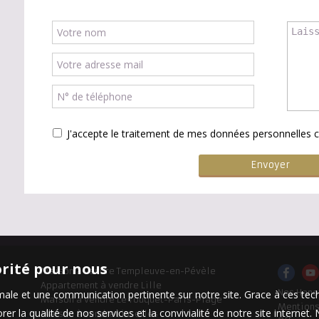
J'accepte le traitement de mes données personnelle
orité pour nous
Maison à vendre Templeuve-en-Pévèle
Appartement à vendre Lille
Nos Hono
timale et une communication pertinente sur notre site. Grace à ces 
Maison à vendre Le Touquet-Paris-Plage
Mentions
er la qualité de nos services et la convivialité de notre site interne
Maison à vendre Linselles