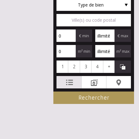
Type de bien
€ min
€ max
m² min
m² max
1
2
3
4
+