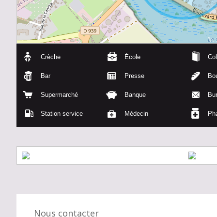
Crèche
École
Col
Bar
Presse
Bou
Supermarché
Banque
Bu
Station service
Médecin
Ph
Nous contacter