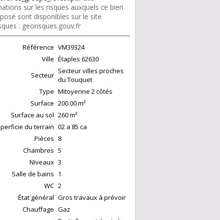
ations sur les risques auxquels ce bien
posé sont disponibles sur le site
sques : georisques.gouv.fr
Référence
VM39324
Ville
Étaples
62630
Secteur villes proches
Secteur
du Touquet
Type
Mitoyenne 2 côtés
Surface
200.00
m²
Surface au sol
260
m²
perficie du terrain
02 a 85 ca
Pièces
8
Chambres
5
Niveaux
3
Salle de bains
1
WC
2
État général
Gros travaux à prévoir
Chauffage
Gaz