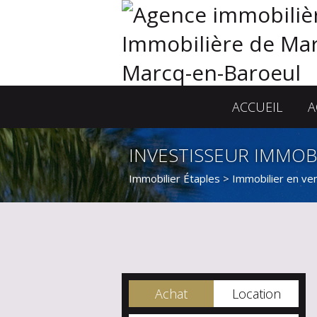
ACCUEIL
A
INVESTISSEUR IMMOB
Immobilier Étaples
>
Immobilier en ve
Achat
Location