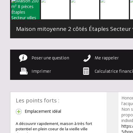
Poser une question
Me rappeler
Imprimer
Calculatrice financ
Honor
Les points forts :
l'acqu
Non s
Emplacement idéal
propo
indivi
A découvrir rapidement, maison à très fort
https
potentiel en plein coeur de la vieille ville
5/hon