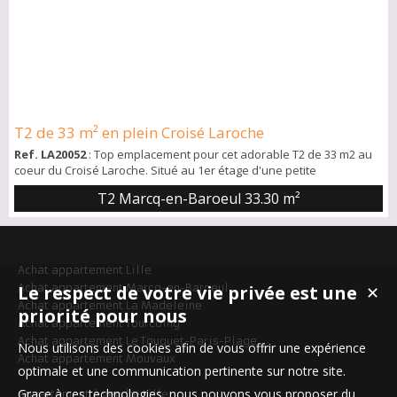
T2 de 33 m² en plein Croisé Laroche
Ref. LA20052
: Top emplacement pour cet adorable T2 de 33 m2 au
coeur du Croisé Laroche. Situé au 1er étage d'une petite
copropriété, idéal logement étudiant (EDHEC, SKEMA ... en 20
T2 Marcq-en-Baroeul
33.30 m²
minutes). Séjour avec parquet chevron, très belle vue sur le Croisé
Laroche. 1 chambre avec placard. Cuisine équipée ouverte. Cave
partagée. Très lumineux, persiennes électrique sur tout
l'appartement. Disponible fin août 2...
Achat appartement Lille
Achat appartement Marcq-en-Baroeul
Le respect de votre vie privée est une
✕
Achat appartement La Madeleine
priorité pour nous
Achat appartement Tourcoing
Achat appartement Le Touquet-Paris-Plage
Nous utilisons des cookies afin de vous offrir une expérience
Achat appartement Mouvaux
optimale et une communication pertinente sur notre site.
Grace à ces technologies, nous pouvons vous proposer du
Appartement à vendre Lille