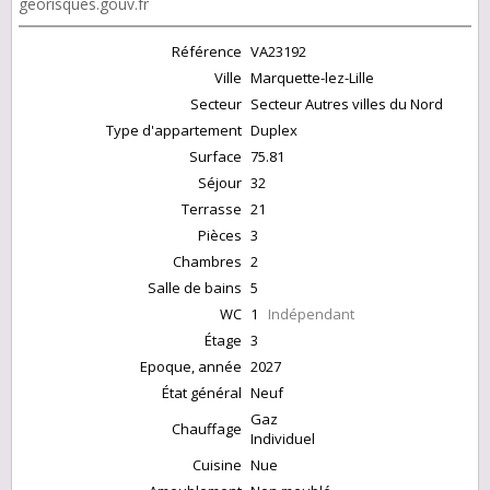
georisques.gouv.fr
Référence
VA23192
Ville
Marquette-lez-Lille
Secteur
Secteur Autres villes du Nord
Type d'appartement
Duplex
Surface
75.81
Séjour
32
Terrasse
21
Pièces
3
Chambres
2
Salle de bains
5
WC
1
Indépendant
Étage
3
Epoque, année
2027
État général
Neuf
Gaz
Chauffage
Individuel
Cuisine
Nue