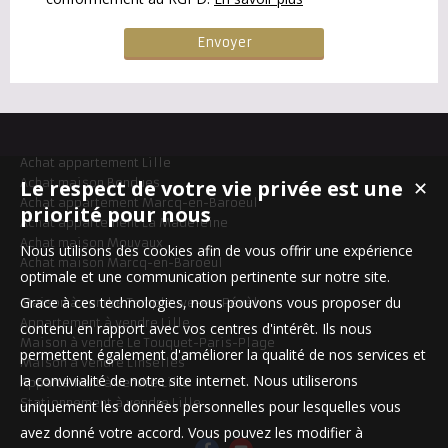
Achat appartement Lille
Le respect de votre vie privée est une
Achat maison Bondues
✕
Achat appartement Marcq-en-Baroeul
priorité pour nous
Achat appartement La Madeleine
Achat maison Mouvaux
Nous utilisons des cookies afin de vous offrir une expérience
Achat maison Marcq-en-Baroeul
optimale et une communication pertinente sur notre site.
Grace à ces technologies, nous pouvons vous proposer du
Maison à vendre Templeuve-en-Pévèle
Appartement à vendre Lille
contenu en rapport avec vos centres d'intérêt. Ils nous
Maison à vendre Le Touquet-Paris-Plage
permettent également d'améliorer la qualité de nos services et
Maison à vendre Linselles
la convivialité de notre site internet. Nous utiliserons
Appartement à vendre Lille
Stationnement à vendre Lille
uniquement les données personnelles pour lesquelles vous
avez donné votre accord. Vous pouvez les modifier à