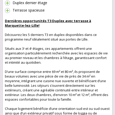
Duplex dernier étage
Terrasse spacieuse
Dernières opportunités T3 Duplex avec terrasse à
Marquette-lez-Lille!
Découvrez les 5 derniers T3 en duplex disponibles dans ce
programme neuf idéalement situé aux portes de Lille.
Situés aux 3ᵉ et 4ᵉ étages, ces appartements offrent une
organisation particulièrement recherchée avec les espaces de vie
au premier niveau et les chambres à l’étage, garantissant confort
et intimité au quotidien.
D’une surface comprise entre 69 m² et 80 m², ils proposent de
beaux volumes avec une pièce de vie de près de 34 m² en
moyenne, intégrant une cuisine nue ouverte et bénéficiant d’une
belle luminosité. Les séjours s’ouvrent directement sur les
extérieurs, créant une agréable continuité entre intérieur et
extérieur. Les deux chambres, d’environ 10 m² et 12 m², offrent des
espaces confortables pour toute la famille.
Chaque logement bénéficie d’une orientation sud-est ou sud-ouest
ainsi que d’un extérieur privatif sous forme de loggia ou de