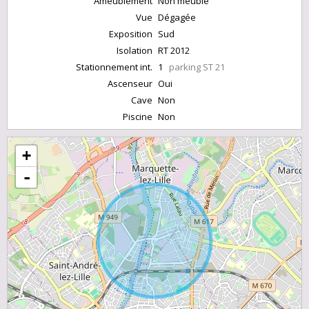
Ameublement
Non meublé
Vue
Dégagée
Exposition
Sud
Isolation
RT 2012
Stationnement int.
1
parking ST 21
Ascenseur
Oui
Cave
Non
Piscine
Non
+
-