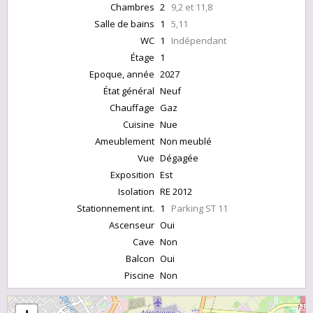
Chambres
2
9,2 et 11,8
Salle de bains
1
5,11
WC
1
Indépendant
Étage
1
Epoque, année
2027
État général
Neuf
Chauffage
Gaz
Cuisine
Nue
Ameublement
Non meublé
Vue
Dégagée
Exposition
Est
Isolation
RE 2012
Stationnement int.
1
Parking ST 11
Ascenseur
Oui
Cave
Non
Balcon
Oui
Piscine
Non