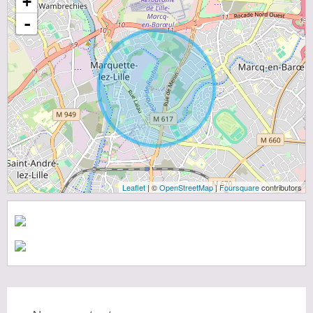
+
-
Leaflet
| ©
OpenStreetMap
|
Foursquare
contributors