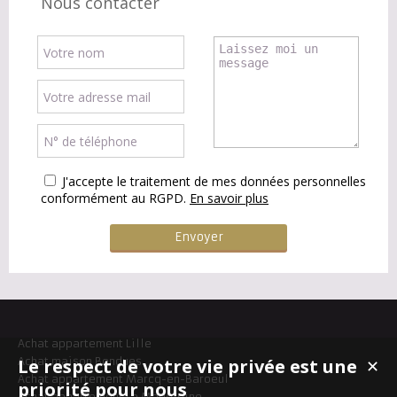
Nous contacter
J'accepte le traitement de mes données personnelles
conformément au RGPD.
En savoir plus
Achat appartement Lille
Le respect de votre vie privée est une
Achat maison Bondues
✕
Achat appartement Marcq-en-Baroeul
priorité pour nous
Achat appartement La Madeleine