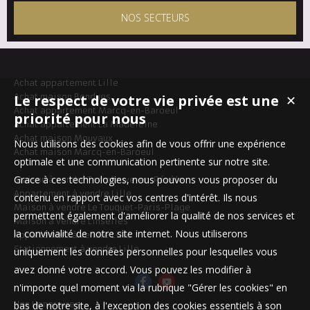
NOS SECTEURS
Achat appartement Lille
Achat maison Bondues
Le respect de votre vie privée est une
✕
Achat appartement Marcq-en-Baroeul
priorité pour nous
Achat appartement La Madeleine
Achat maison Mouvaux
Nous utilisons des cookies afin de vous offrir une expérience
Achat maison Marcq-en-Baroeul
optimale et une communication pertinente sur notre site.
Grace à ces technologies, nous pouvons vous proposer du
Maison à vendre Templeuve-en-Pévèle
Appartement à vendre Lille
contenu en rapport avec vos centres d'intérêt. Ils nous
Maison à vendre Le Touquet-Paris-Plage
permettent également d'améliorer la qualité de nos services et
Maison à vendre Linselles
la convivialité de notre site internet. Nous utiliserons
Appartement à vendre Lille
Stationnement à vendre Lille
uniquement les données personnelles pour lesquelles vous
avez donné votre accord. Vous pouvez les modifier à
n'importe quel moment via la rubrique "Gérer les cookies" en
Nos Honoraires
bas de notre site, à l'exception des cookies essentiels à son