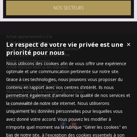
NOS SECTEURS
Achat appartement Lille
Achat maison Bondues
Le respect de votre vie privée est une
✕
Achat appartement Marcq-en-Baroeul
priorité pour nous
Achat appartement La Madeleine
Achat maison Mouvaux
Nous utilisons des cookies afin de vous offrir une expérience
Achat maison Marcq-en-Baroeul
optimale et une communication pertinente sur notre site.
Grace à ces technologies, nous pouvons vous proposer du
Maison à vendre Templeuve-en-Pévèle
Appartement à vendre Lille
contenu en rapport avec vos centres d'intérêt. Ils nous
Maison à vendre Le Touquet-Paris-Plage
permettent également d'améliorer la qualité de nos services et
Maison à vendre Linselles
la convivialité de notre site internet. Nous utiliserons
Appartement à vendre Lille
Stationnement à vendre Lille
uniquement les données personnelles pour lesquelles vous
avez donné votre accord. Vous pouvez les modifier à
n'importe quel moment via la rubrique "Gérer les cookies" en
Nos Honoraires
bas de notre site, à l'exception des cookies essentiels à son