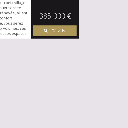
un petit village
couvrez cette
rénovée, alliant
385 000 €
 confort
e, vous serez
ux volumes, ses
Détails
 et ses espaces
rez-de-
ouble séjour
vec cheminée
sine séparée
 avec un bel