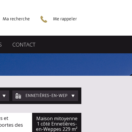
Ma recherche
Me rappeler
S
CONTACT
ENNETIÈRES-EN-WEPPES
s et
Maison mitoyenne
1 côté Ennetières-
portes des
en-Weppes
229 m²