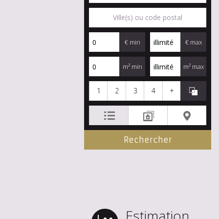
€ min
€ max
m² min
m² max
1
2
3
4
+
Estimation