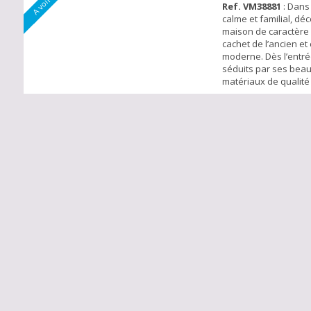
Ref. VM38881
: Dans 
calme et familial, dé
maison de caractère 
cachet de l’ancien et
moderne. Dès l’entré
séduits par ses bea
matériaux de qualité
de vie généreux. Le 
chaussée offre un d
convivial de 35 m² a
feu de bois, une cui
entièrement équipée
espa...