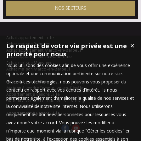
NOS SECTEURS
Achat appartement Lille
Achat maison Bondues
Le respect de votre vie privée est une
✕
Achat appartement Marcq-en-Baroeul
priorité pour nous
Achat appartement La Madeleine
Achat maison Mouvaux
Nous utilisons des cookies afin de vous offrir une expérience
Achat maison Marcq-en-Baroeul
optimale et une communication pertinente sur notre site.
Grace à ces technologies, nous pouvons vous proposer du
Maison à vendre Roncq
Maison à vendre Templeuve-en-Pévèle
contenu en rapport avec vos centres d'intérêt. Ils nous
Appartement à vendre Lille
permettent également d'améliorer la qualité de nos services et
Maison à vendre Le Touquet-Paris-Plage
la convivialité de notre site internet. Nous utiliserons
Maison à vendre Linselles
Appartement à vendre Lille
uniquement les données personnelles pour lesquelles vous
avez donné votre accord. Vous pouvez les modifier à
n'importe quel moment via la rubrique "Gérer les cookies" en
Nos Honoraires
bas de notre site, à l'exception des cookies essentiels à son