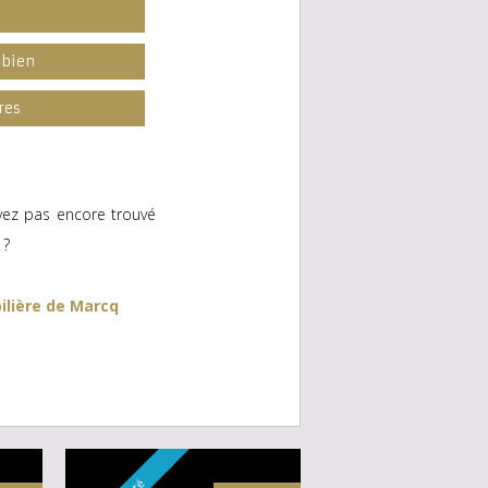
l
 bien
res
vez pas encore trouvé
?
ilière de Marcq