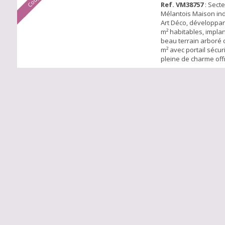
Ref. VM38757
: Sect
Mélantois Maison indi
Art Déco, développan
m² habitables, impla
beau terrain arboré 
m² avec portail sécu
pleine de charme off
beaux volumes et de
soignées. Idéal famil
Saint Adrien. Exposit