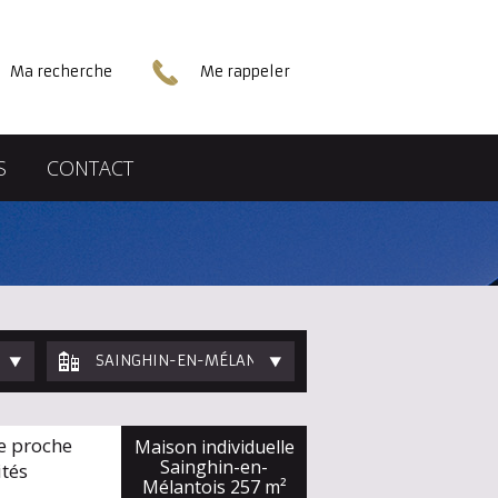
Ma recherche
Me rappeler
S
CONTACT
SAINGHIN-EN-MÉLANTOIS
e proche
Maison individuelle
Sainghin-en-
tés
Mélantois
257 m²