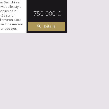
eur Sainghin en
viduelle, style
t plus de 250
750 000 €
ntée sur un
d’environ 1400
risé. Une maison
Détails
rant de très
s prestations
le, proche école
ion plein sud