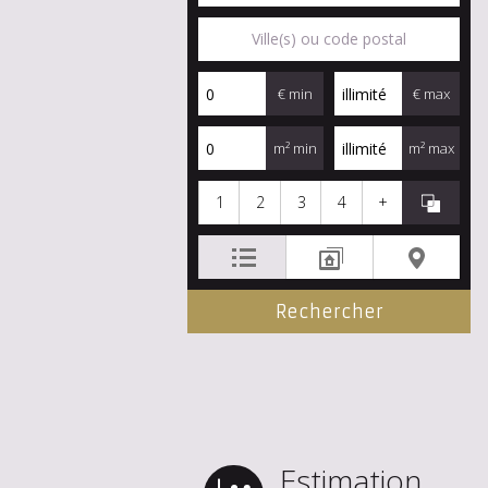
€ min
€ max
m² min
m² max
1
2
3
4
+
Estimation